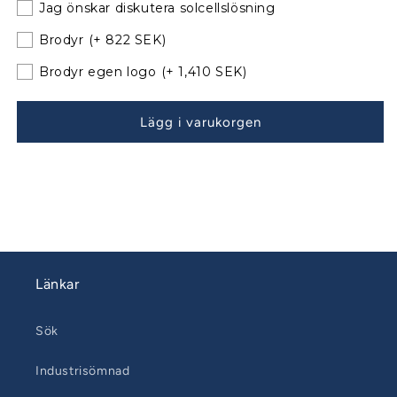
Jag önskar diskutera solcellslösning
51
51
Sittbrunnskapell
Sittbrunnskapell
Brodyr
(+ 822 SEK)
XXL
XXL
Årsmodell
Årsmodell
Brodyr egen logo
(+ 1,410 SEK)
14-
14-
22
22
Lägg i varukorgen
till
till
befintliga
befintliga
bågar
bågar
140914-
140914-
30
30
Länkar
Sök
Industrisömnad