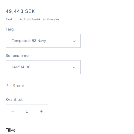
Ordinarie
49,443 SEK
pris
Skatt ingår.
Frakt
beräknas i kassan.
Färg
Serienummer
Share
Kvantitet
Minska
Öka
kvantitet
kvantitet
för
för
Tillval
Bavaria
Bavaria