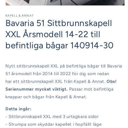
Öppna
mediet
1
KAPELL & ANNAT
Bavaria 51 Sittbrunnskapell
i
modalfönster
XXL Årsmodell 14-22 till
befintliga bågar 140914-30
Nytt sittbrunnskapell XXL på befintliga bågar till Bavaria
51 årsmodell från 2014 till 2022 för dig som redan
har ett sittbrunnskapell XXL från Kapell & Annat.
Obs!
Serienummer mycket viktigt.
Passar mot befintliga
knappar och bågar från Kapell & Annat.
Detta ingår:
- Sittbrunnskapell XXL med 3 urtagbara sidor
- Strumpa som skyddar kapellet i hopfällt läge