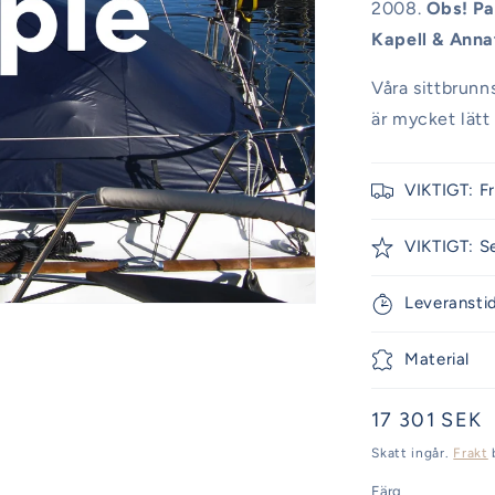
2008.
Obs! Pa
Kapell & Ann
Våra sittbrunn
är mycket lätt
VIKTIGT: F
VIKTIGT: S
Leveransti
Material
Ordinarie
17 301 SEK
pris
Skatt ingår.
Frakt
Färg