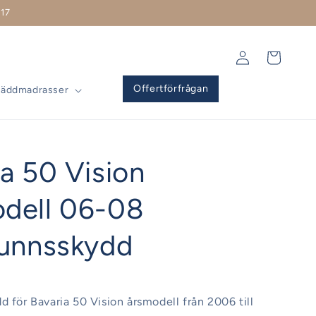
17
Logga
Varukorg
in
Offertförfrågan
Bäddmadrasser
ia 50 Vision
dell 06-08
runnsskydd
d för Bavaria 50 Vision årsmodell från 2006 till