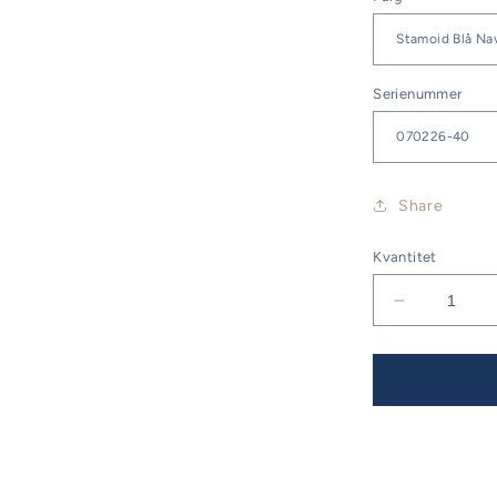
Serienummer
Share
Kvantitet
Minska
kvantitet
för
Bavaria
50
Vision
Årsmodell
06-
08