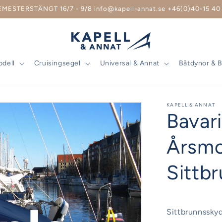
EMESTERSTÄNGT 16/7 - 9/8 info@kapell-annat.se +46(0)40-15 40 
odell
Cruisingsegel
Universal & Annat
Båtdynor & 
KAPELL & ANNAT
Bavar
Årsmo
Sittb
Sittbrunnsskyd