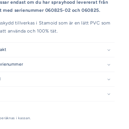
ssar endast om du har sprayhood levererat från
at med serienummer 060825-02 och 060825.
sskydd tillverkas i Stamoid som är en lätt PVC som
 att använda och 100% tät.
rakt
erienummer
d
beräknas i kassan.