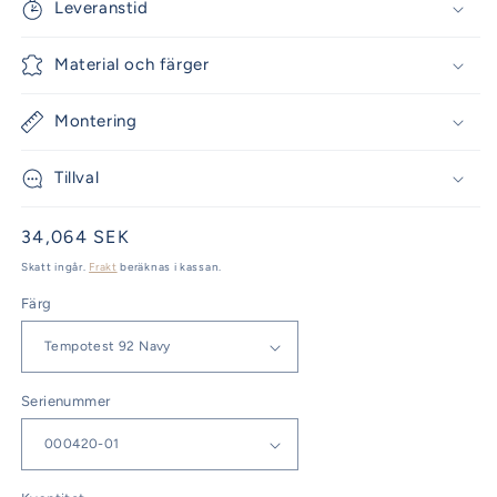
Leveranstid
Material och färger
Montering
Tillval
Ordinarie
34,064 SEK
pris
Skatt ingår.
Frakt
beräknas i kassan.
Färg
Serienummer