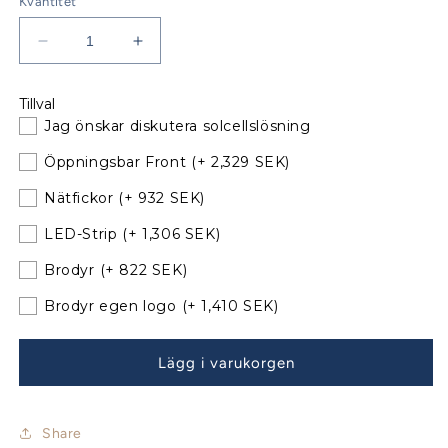
Kvantitet
Minska
Öka
kvantitet
kvantitet
för
för
Tillval
Bavaria
Bavaria
Jag önskar diskutera solcellslösning
47
47
Sprayhood
Sprayhood
Öppningsbar Front
(+ 2,329 SEK)
Årsmodell
Årsmodell
00-
00-
Nätfickor
(+ 932 SEK)
02
02
LED-Strip
(+ 1,306 SEK)
med
med
nya
nya
Brodyr
(+ 822 SEK)
bågar
bågar
Brodyr egen logo
(+ 1,410 SEK)
Lägg i varukorgen
Share