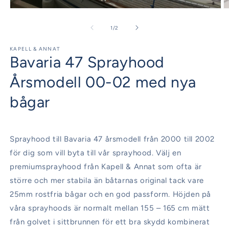
Öppna
Ö
mediet
m
1
2
av
1
/
2
i
i
modalfönster
m
KAPELL & ANNAT
Bavaria 47 Sprayhood
Årsmodell 00-02 med nya
bågar
Sprayhood till Bavaria 47 årsmodell från 2000 till 2002
för dig som vill byta till vår sprayhood. Välj en
premiumsprayhood från Kapell & Annat som ofta är
större och mer stabila än båtarnas original tack vare
25mm rostfria bågar och en god passform. Höjden på
våra sprayhoods är normalt mellan 155 – 165 cm mätt
från golvet i sittbrunnen för ett bra skydd kombinerat