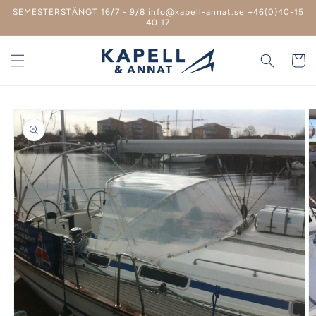
vidare
SEMESTERSTÄNGT 16/7 - 9/8 info@kapell-annat.se +46(0)40-15
till
40 17
innehåll
Varukor
 vidare till
roduktinformation