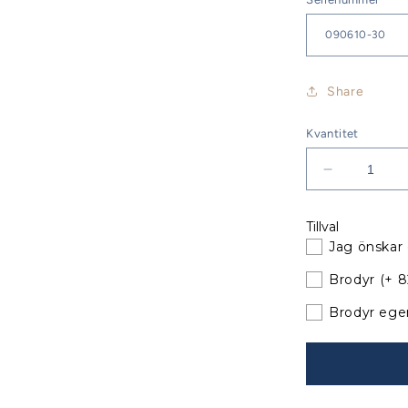
Share
Kvantitet
Minska
kvantitet
för
Tillval
Bavaria
Jag önskar 
47
Sittbrunnsk
Brodyr
(+ 
XXL
Årsmodell
Brodyr ege
09-
14
till
befintliga
bågar