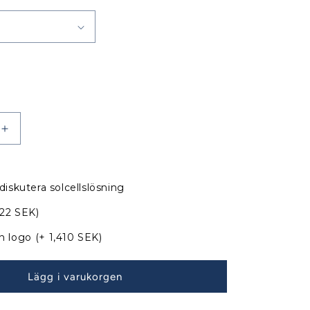
Öka
kvantitet
för
Bavaria
diskutera solcellslösning
47
apell
Sittbrunnskapell
822 SEK)
XXL
Årsmodell
n logo
(+ 1,410 SEK)
09-
14
Lägg i varukorgen
till
befintliga
bågar