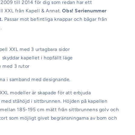
 2009 till 2014 för dig som redan har ett
ll XXL från Kapell & Annat.
Obs! Serienummer
t.
Passar mot befintliga knappar och bågar från
.
pell XXL med 3 urtagbara sidor
skyddar kapellet i hopfällt läge
e med 3 rutor
agna i samband med designande.
XL modeller är skapade för att erbjuda
med ståhöjd i sittbrunnen. Höjden på kapellen
 mellan 185-195 cm mätt från sittbrunnens golv och
 stort som möjligt givet begränsningarna av bom och