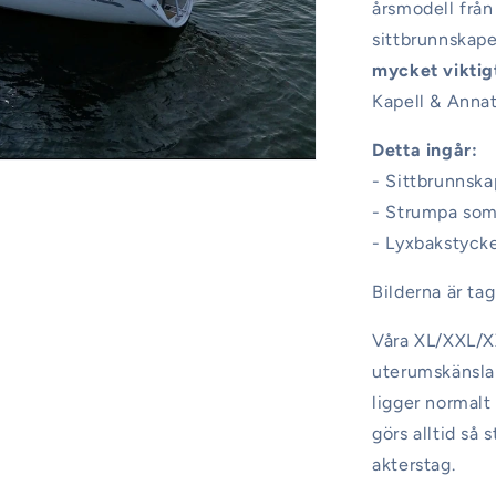
årsmodell från
sittbrunnskape
mycket viktig
Kapell & Annat
Detta ingår:
- Sittbrunnska
- Strumpa som 
- Lyxbakstyck
Bilderna är t
Våra XL/XXL/XX
uterumskänsla 
ligger normalt
görs alltid så
akterstag.