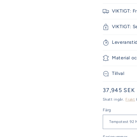
VIKTIGT: F
VIKTIGT: S
Leveransti
Material oc
Tillval
Ordinarie
37,945 SEK
pris
Skatt ingår.
Frakt
Färg
Serienummer