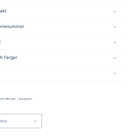
rakt
erienummer
d
h färger
beräknas i kassan.