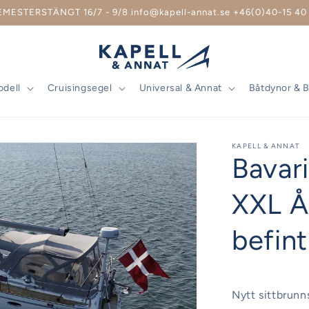
EMESTERSTÄNGT 16/7 - 9/8 info@kapell-annat.se +46(0)40-15 40 
odell
Cruisingsegel
Universal & Annat
Båtdynor & 
KAPELL & ANNAT
Bavari
XXL År
befin
Nytt sittbrunns