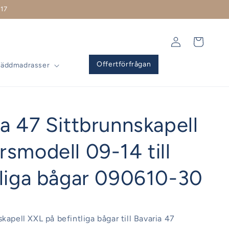
17
Logga
Varukorg
in
Offertförfrågan
Bäddmadrasser
a 47 Sittbrunnskapell
smodell 09-14 till
tliga bågar 090610-30
kapell XXL på befintliga bågar till Bavaria 47