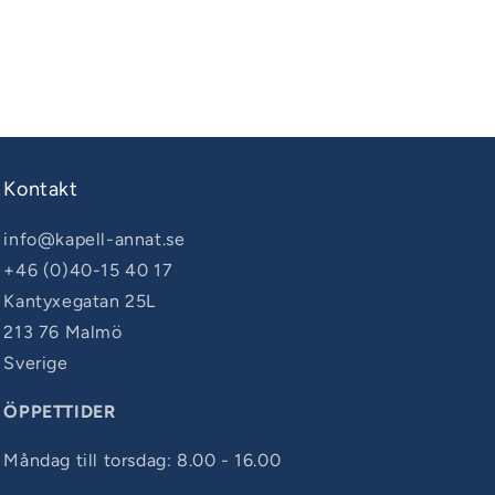
090610-
30
Kontakt
info@kapell-annat.se
+46 (0)40-15 40 17
Kantyxegatan 25L
213 76 Malmö
Sverige
ÖPPETTIDER
Måndag till torsdag: 8.00 - 16.00