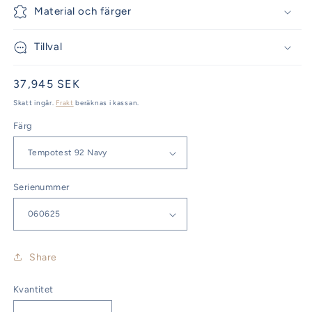
Material och färger
Tillval
Ordinarie
37,945 SEK
pris
Skatt ingår.
Frakt
beräknas i kassan.
Färg
Serienummer
Share
Kvantitet