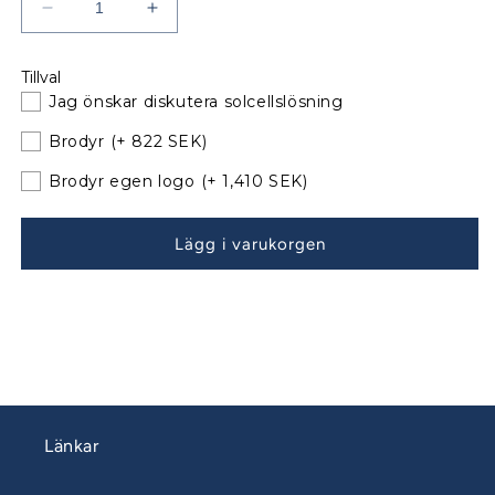
Minska
Öka
kvantitet
kvantitet
för
för
Tillval
Bavaria
Bavaria
Jag önskar diskutera solcellslösning
46
46
Sittbrunnskapell
Sittbrunnskapell
Brodyr
(+ 822 SEK)
XXL
XXL
Årsmodell
Årsmodell
Brodyr egen logo
(+ 1,410 SEK)
04-
04-
08
08
Lägg i varukorgen
till
till
befintliga
befintliga
bågar
bågar
060625
060625
Länkar