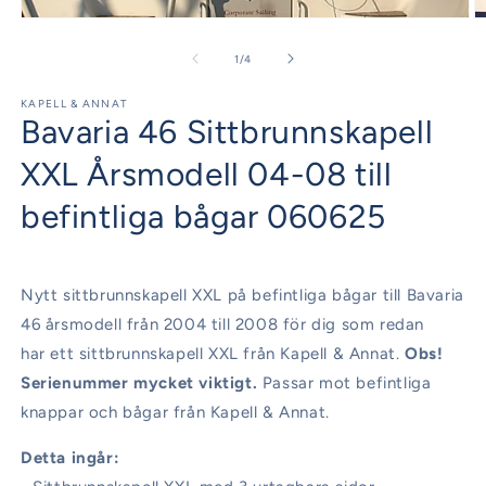
Öppna
Ö
mediet
m
1
2
av
1
/
4
i
i
modalfönster
m
KAPELL & ANNAT
Bavaria 46 Sittbrunnskapell
XXL Årsmodell 04-08 till
befintliga bågar 060625
Nytt sittbrunnskapell XXL på befintliga bågar till Bavaria
46 årsmodell från 2004 till 2008 för dig som redan
har ett sittbrunnskapell XXL från Kapell & Annat.
Obs!
Serienummer mycket viktigt.
Passar mot befintliga
knappar och bågar från Kapell & Annat.
Detta ingår: