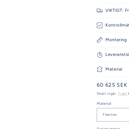
VIKTIGT: F
Kontrollmä
Montering
Leveransti
Material
Ordinarie
60 625 SEK
pris
Skatt ingår.
Frakt
Material
Serienummer