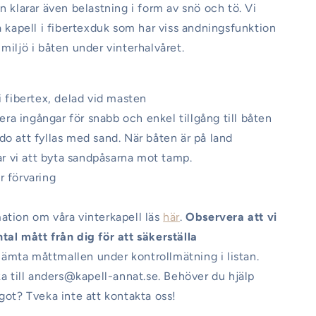
n klarar även belastning i form av snö och tö. Vi
sa kapell i fibertexduk som har viss andningsfunktion
 miljö i båten under vinterhalvåret.
i fibertex, delad vid masten
flera ingångar för snabb och enkel tillgång till båten
do att fyllas med sand. När båten är på land
 vi att byta sandpåsarna mot tamp.
r förvaring
ation om våra vinterkapell läs
här
.
Observera att vi
tal mått från dig för att säkerställa
ämta måttmallen under kontrollmätning i listan.
cka till anders@kapell-annat.se. Behöver du hjälp
ågot? Tveka inte att kontakta oss!