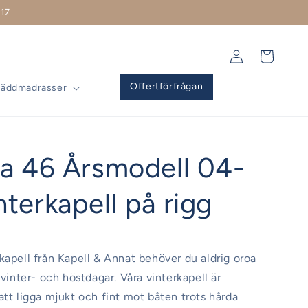
17
Logga
Varukorg
in
Offertförfrågan
Bäddmadrasser
ia 46 Årsmodell 04-
terkapell på rigg
kapell från Kapell & Annat behöver du aldrig oroa
 vinter- och höstdagar. Våra vinterkapell är
att ligga mjukt och fint mot båten trots hårda