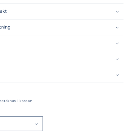
rakt
tning
d
beräknas i kassan.