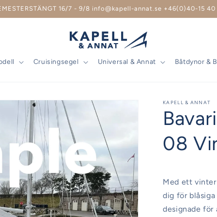
EMESTERSTÄNGT 16/7 - 9/8 info@kapell-annat.se +46(0)40-15 40 
odell
Cruisingsegel
Universal & Annat
Båtdynor & 
KAPELL & ANNAT
Bavar
08 Vin
Med ett vinter
dig för blåsiga
designade för 