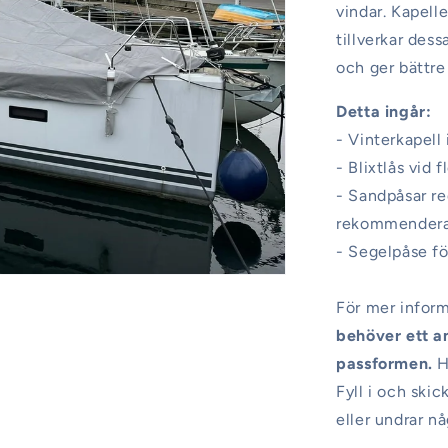
vindar. Kapelle
tillverkar des
och ger bättre
Detta ingår:
- Vinterkapell 
- Blixtlås vid 
- Sandpåsar re
rekommenderar
- Segelpåse fö
För mer inform
behöver ett an
passformen.
H
Fyll i och ski
eller undrar n