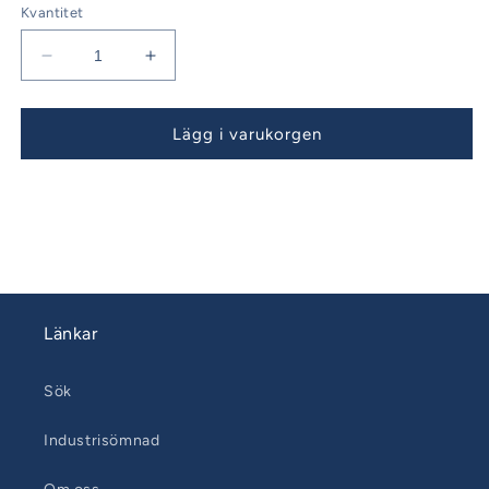
Kvantitet
Minska
Öka
kvantitet
kvantitet
för
för
Bavaria
Bavaria
Lägg i varukorgen
46
46
Årsmodell
Årsmodell
04-
04-
08
08
Sittbrunnsskydd
Sittbrunnsskydd
Länkar
Sök
Industrisömnad