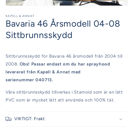
Öppna
mediet
1
KAPELL & ANNAT
Bavaria 46 Årsmodell 04-08
i
modalfönster
Sittbrunnsskydd
Sittbrunnsskydd för Bavaria 46 årsmodell från 2004 till
2008.
Obs! Passar endast om du har sprayhood
levererat från Kapell & Annat med
serienummer 040713.
Våra sittbrunnsskydd tillverkas i Stamoid som är en lätt
PVC som är mycket lätt att använda och 100% tät.
VIKTIGT: Frakt