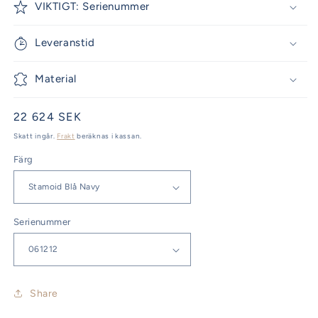
VIKTIGT: Serienummer
Leveranstid
Material
Ordinarie
22 624 SEK
pris
Skatt ingår.
Frakt
beräknas i kassan.
Färg
Serienummer
Share