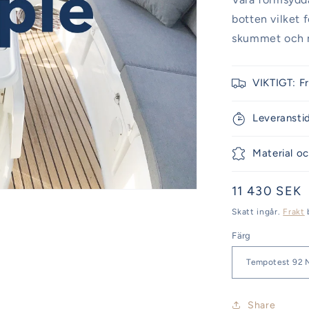
botten vilket 
skummet och m
VIKTIGT: F
Leveransti
Material oc
Ordinarie
11 430 SEK
pris
Skatt ingår.
Frakt
Färg
Share