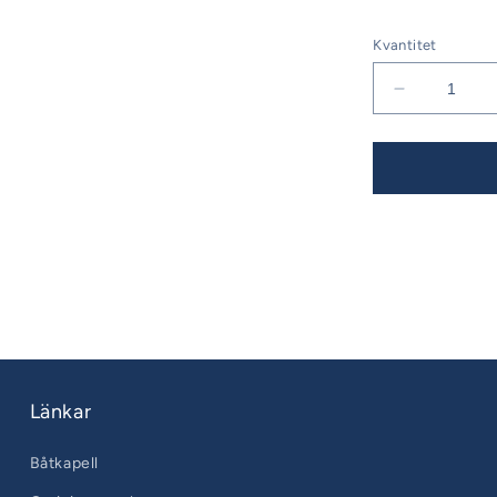
Kvantitet
Minska
kvantitet
för
Bavaria
46
Årsmodell
04-
08
Sittbrunns
Länkar
Båtkapell