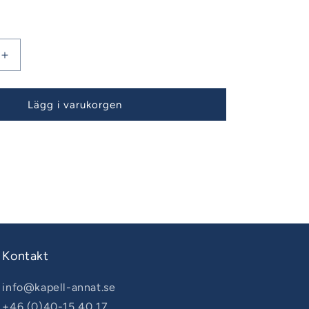
Öka
kvantitet
för
Bavaria
Lägg i varukorgen
46
Årsmodell
04-
08
dynor
Sittbrunnsdynor
Kontakt
info@kapell-annat.se
+46 (0)40-15 40 17