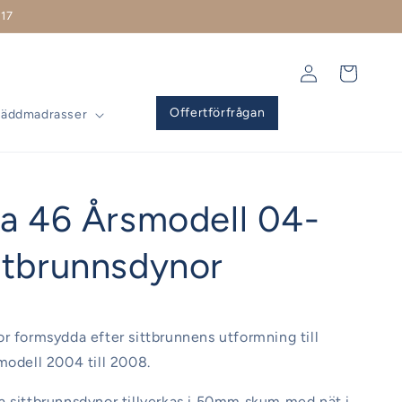
17
Logga
Varukorg
in
Offertförfrågan
Bäddmadrasser
ia 46 Årsmodell 04-
ttbrunnsdynor
r formsydda efter sittbrunnens utformning till
modell 2004 till 2008.
a sittbrunnsdynor tillverkas i 50mm skum med n
ät i