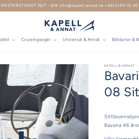
EMESTERSTÄNGT 16/7 - 9/8 info@kapell-annat.se +46(0)40-15 40 
odell
Cruisingsegel
Universal & Annat
Båtdynor & 
KAPELL & ANNAT
Bavar
08 Si
Sittbrunnsdyno
Bavaria 46 års
Våra formsydd