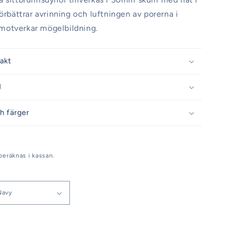
förbättrar avrinning och luftningen av porerna i
otverkar mögelbildning.
rakt
d
h färger
beräknas i kassan.