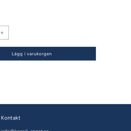
Öka
kvantitet
för
Bavaria
Lägg i varukorgen
45
Årsmodell
10-
17
kydd
Piedestalskydd
par
Kontakt