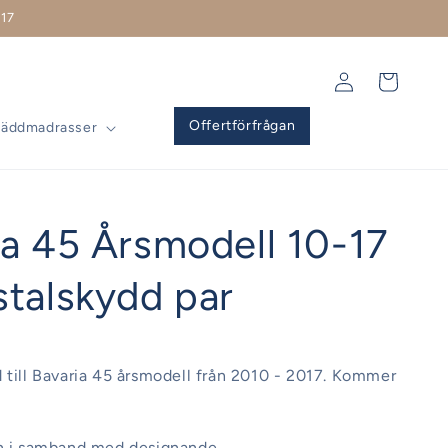
17
Logga
Varukorg
in
Offertförfrågan
Bäddmadrasser
ia 45 Årsmodell 10-17
stalskydd par
 till Bavaria 45 årsmodell från 2010 - 2017. Kommer
en i samband med designande.