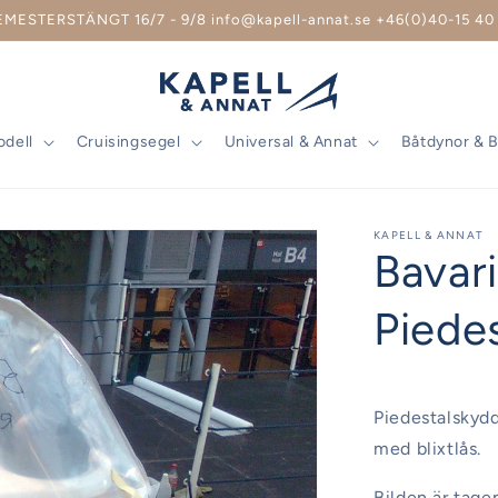
EMESTERSTÄNGT 16/7 - 9/8 info@kapell-annat.se +46(0)40-15 40 
odell
Cruisingsegel
Universal & Annat
Båtdynor & 
KAPELL & ANNAT
Bavar
Piede
Piedestalskydd
med blixtlås.
Bilden är tag