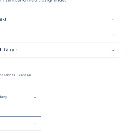
rakt
d
h färger
beräknas i kassan.