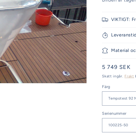
VIKTIGT: F
Leveransti
Material oc
Ordinarie
5 749 SEK
pris
Skatt ingår.
Frakt
Färg
Serienummer