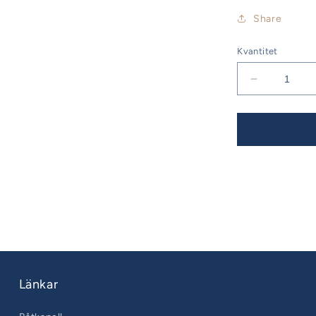
Share
Kvantitet
Minska
kvantitet
för
Bavaria
45
Årsmodell
10-
17
Piedestals
par
Länkar