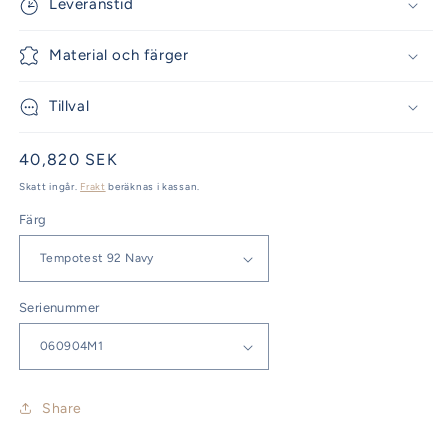
Leveranstid
Material och färger
Tillval
Ordinarie
40,820 SEK
pris
Skatt ingår.
Frakt
beräknas i kassan.
Färg
Serienummer
Share