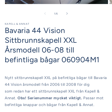
Öppna
Ö
mediet
m
1
2
av
1
/
6
i
i
modalfönster
m
KAPELL & ANNAT
Bavaria 44 Vision
Sittbrunnskapell XXL
Årsmodell 06-08 till
befintliga bågar 060904M1
Nytt sittbrunnskapell XXL på befintliga bågar till Bavaria
44 Vision årsmodell från 2006 till 2008 för dig
som redan har ett sittbrunnskapell XXL från Kapell &
Annat.
Obs! Serienummer mycket viktigt.
Passar mot
befintliga knappar och bågar från Kapell & Annat.