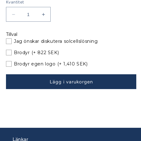
Kvantitet
Minska
Öka
kvantitet
kvantitet
för
för
Tillval
Bavaria
Bavaria
Jag önskar diskutera solcellslösning
44
44
Vision
Vision
Brodyr
(+ 822 SEK)
Sittbrunnskapell
Sittbrunnskapell
XXL
XXL
Brodyr egen logo
(+ 1,410 SEK)
Årsmodell
Årsmodell
06-
06-
Lägg i varukorgen
08
08
till
till
befintliga
befintliga
bågar
bågar
060904M1
060904M1
Länkar