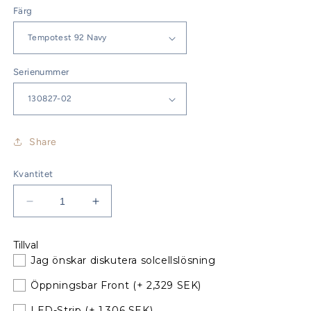
Färg
Serienummer
Share
Kvantitet
Minska
Öka
kvantitet
kvantitet
för
för
Tillval
Bavaria
Bavaria
Jag önskar diskutera solcellslösning
41
41
Sprayhood
Sprayhood
Öppningsbar Front
(+ 2,329 SEK)
Årsmodell
Årsmodell
13-
13-
LED-Strip
(+ 1,306 SEK)