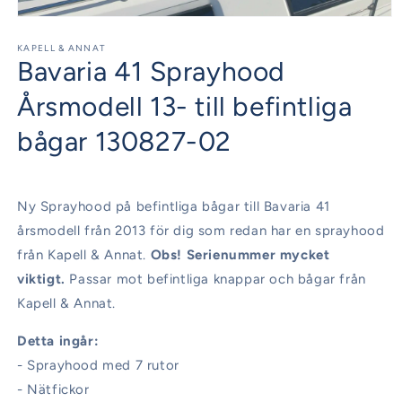
Öppna
mediet
1
KAPELL & ANNAT
Bavaria 41 Sprayhood
i
modalfönster
Årsmodell 13- till befintliga
bågar 130827-02
Ny Sprayhood på befintliga bågar till Bavaria 41
årsmodell från 2013 för dig som redan har en sprayhood
från Kapell & Annat.
Obs! Serienummer mycket
viktigt.
Passar mot befintliga knappar och bågar från
Kapell & Annat.
Detta ingår:
- Sprayhood med 7 rutor
- Nätfickor