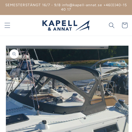
vidare
SEMESTERSTÄNGT 16/7 - 9/8 info@kapell-annat.se +46(0)40-15
till
40 17
innehåll
Varukor
 vidare till
roduktinformation