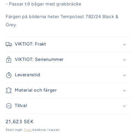
- Passar till bågar med grabbräcke
Färgen på bilderna heter Tempotest 782/24 Black &
Grey.
VIKTIGT: Frakt
VIKTIGT: Serienummer
Leveranstid
Material och färger
Tillval
Ordinarie
21,623 SEK
pris
Skatt ingår.
Frakt
beräknas i kassan.