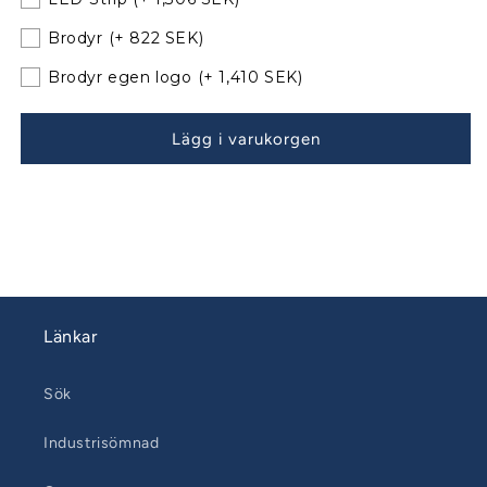
till
till
Brodyr
(+ 822 SEK)
befintliga
befintliga
bågar
bågar
Brodyr egen logo
(+ 1,410 SEK)
130827-
130827-
02
02
Lägg i varukorgen
Länkar
Sök
Industrisömnad