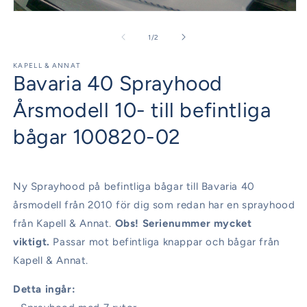
2
Öppna
i
mediet
m
1
av
1
/
2
i
modalfönster
KAPELL & ANNAT
Bavaria 40 Sprayhood
Årsmodell 10- till befintliga
bågar 100820-02
Ny Sprayhood på befintliga bågar till Bavaria 40
årsmodell från 2010 för dig som redan har en sprayhood
från Kapell & Annat.
Obs! Serienummer mycket
viktigt.
Passar mot befintliga knappar och bågar från
Kapell & Annat.
Detta ingår: