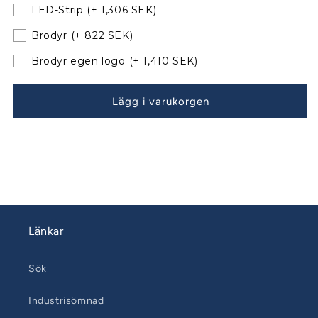
10-
10-
LED-Strip
(+ 1,306 SEK)
till
till
Brodyr
(+ 822 SEK)
befintliga
befintliga
bågar
bågar
Brodyr egen logo
(+ 1,410 SEK)
100820-
100820-
02
02
Lägg i varukorgen
Länkar
Sök
Industrisömnad