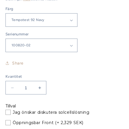
Färg
Serienummer
Share
Kvantitet
Minska
Öka
kvantitet
kvantitet
för
för
Tillval
Bavaria
Bavaria
Jag önskar diskutera solcellslösning
40
40
Sprayhood
Sprayhood
Öppningsbar Front
(+ 2,329 SEK)
Årsmodell
Årsmodell