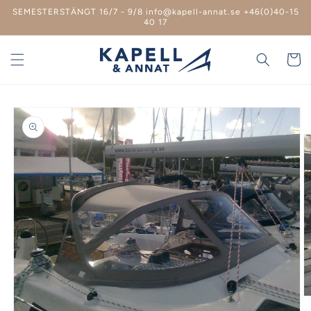
vidare
SEMESTERSTÄNGT 16/7 - 9/8 info@kapell-annat.se +46(0)40-15
till
40 17
innehåll
Varukor
 vidare till
roduktinformation
Ö
m