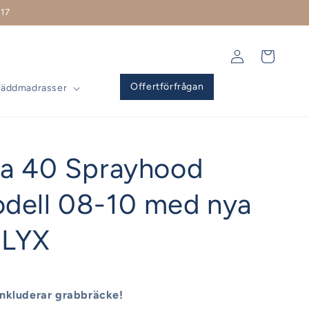
17
Logga
Varukorg
in
Offertförfrågan
Bäddmadrasser
ia 40 Sprayhood
dell 08-10 med nya
 LYX
nkluderar grabbräcke!