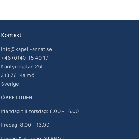
bågar
LYX
Kontakt
info@kapell-annat.se
+46 (0)40-15 40 17
Kantyxegatan 25L
213 76 Malmö
Sverige
ÖPPETTIDER
Måndag till torsdag: 8.00 - 16.00
Fredag: 8.00 - 13.00
Lördag & Söndag: STÄNGT