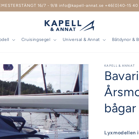
EMESTERSTÄNGT 16/7 - 9/8 info@kapell-annat.se +46(0)40-15 40 
odell
Cruisingsegel
Universal & Annat
Båtdynor & 
KAPELL & ANNAT
Bavar
Årsmo
bågar
Lyxmodellen i