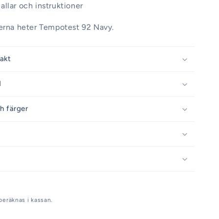
llar och instruktioner
derna heter Tempotest 92 Navy.
rakt
d
h färger
beräknas i kassan.