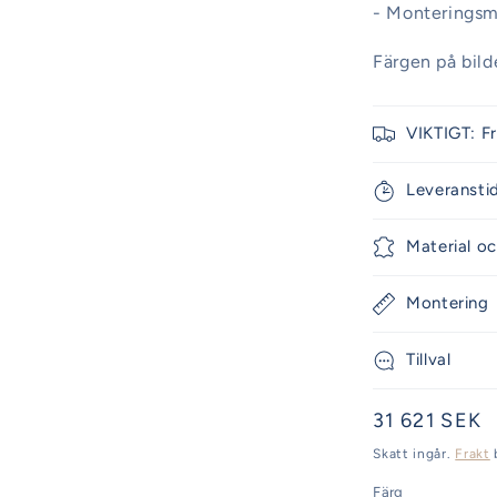
- Monteringsma
Färgen på bil
VIKTIGT: F
Leveransti
Material oc
Montering
Tillval
Ordinarie
31 621 SEK
pris
Skatt ingår.
Frakt
Färg