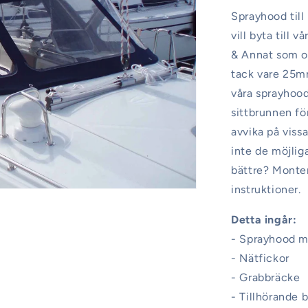
Sprayhood till
vill byta till
& Annat som of
tack vare 25m
våra sprayhood
sittbrunnen fö
avvika på vis
inte de möjlig
bättre? Monter
instruktioner.
Detta ingår:
- Sprayhood m
- Nätfickor
- Grabbräcke
- Tillhörande 