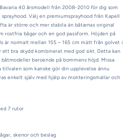
 Bavaria 40 årsmodell från 2008-2010 för dig som
 vår sprayhood. Välj en premiumsprayhood från Kapell
ta är större och mer stabila än båtarnas original
m rostfria bågar och en god passform. Höjden på
s är normalt mellan 155 – 165 cm mätt från golvet i
r ett bra skydd kombinerat med god sikt. Detta kan
sa båtmodeller beroende på bommens höjd. Missa
a tillvalen som kanske gör din upplevelse ännu
as enkelt själv med hjälp av monteringsmallar och
ed 7 rutor
bågar, skenor och beslag