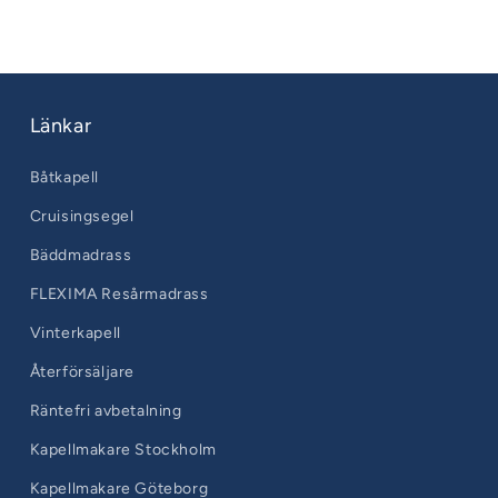
bågar
LYX
Länkar
Båtkapell
Cruisingsegel
Bäddmadrass
FLEXIMA Resårmadrass
Vinterkapell
Återförsäljare
Räntefri avbetalning
Kapellmakare Stockholm
Kapellmakare Göteborg