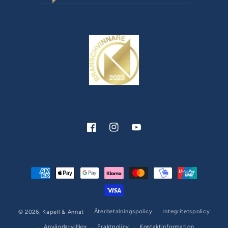
Facebook
Instagram
YouTube
Betalningsmetoder
Återbetalningspolicy
Integritetspolicy
© 2026,
Kapell & Annat
Användarvillkor
Fraktpolicy
Kontaktinformation