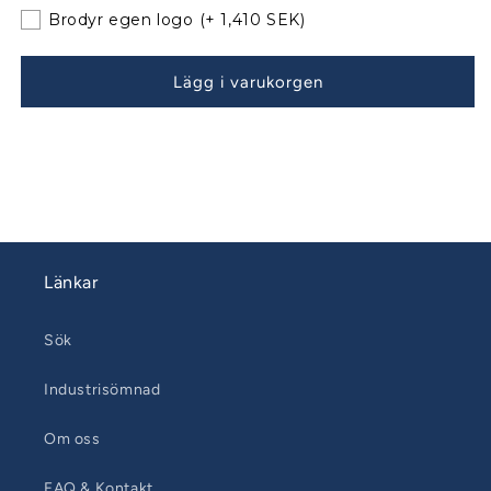
befintliga
befintliga
Brodyr egen logo
(+ 1,410 SEK)
bågar
bågar
080526
080526
Lägg i varukorgen
Länkar
Sök
Industrisömnad
Om oss
FAQ & Kontakt