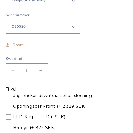
Serienummer
Share
Kvantitet
Minska
Öka
kvantitet
kvantitet
för
för
Tillval
Bavaria
Bavaria
Jag önskar diskutera solcellslösning
40
40
Sprayhood
Sprayhood
Öppningsbar Front
(+ 2,329 SEK)
Årsmodell
Årsmodell
00-
00-
LED-Strip
(+ 1,306 SEK)
02
02
Brodyr
(+ 822 SEK)
till
till