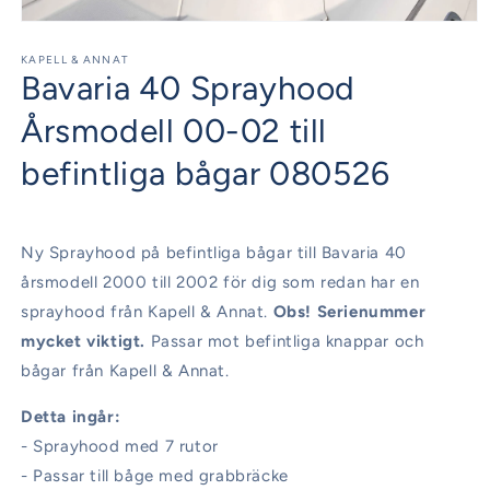
Öppna
mediet
1
KAPELL & ANNAT
Bavaria 40 Sprayhood
i
modalfönster
Årsmodell 00-02 till
befintliga bågar 080526
Ny Sprayhood på befintliga bågar till Bavaria 40
årsmodell 2000 till 2002 för dig som redan har en
sprayhood från Kapell & Annat.
Obs! Serienummer
mycket viktigt.
Passar mot befintliga knappar och
bågar från Kapell & Annat.
Detta ingår:
- Sprayhood med 7 rutor
- Passar till båge med grabbräcke