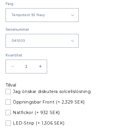
Färg
Serienummer
Kvantitet
Minska
Öka
kvantitet
kvantitet
för
för
Tillval
Bavaria
Bavaria
Jag önskar diskutera solcellslösning
36
36
Sprayhood
Sprayhood
Öppningsbar Front
(+ 2,329 SEK)
Årsmodell
Årsmodell
02-
02-
Nätfickor
(+ 932 SEK)
05
05
LED-Strip
(+ 1,306 SEK)
med
med
nya
nya