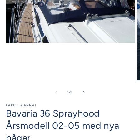
Öppna
mediet
1
i
modalfönster
Ö
m
2
av
1
/
2
i
m
KAPELL & ANNAT
Bavaria 36 Sprayhood
Årsmodell 02-05 med nya
bågar