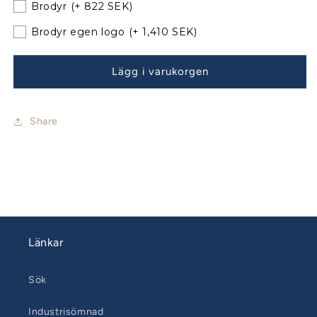
Brodyr
(+ 822 SEK)
bågar
bågar
Brodyr egen logo
(+ 1,410 SEK)
Lägg i varukorgen
Share
Länkar
Sök
Industrisömnad