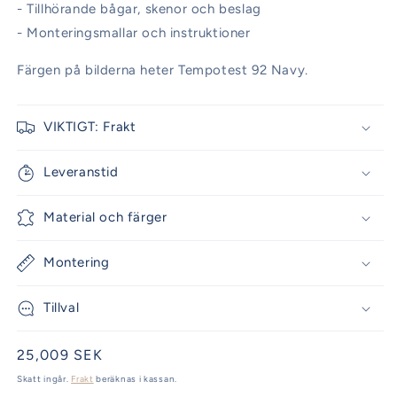
- Tillhörande bågar, skenor och beslag
- Monteringsmallar och instruktioner
Färgen på bilderna heter Tempotest 92 Navy.
VIKTIGT: Frakt
Leveranstid
Material och färger
Montering
Tillval
Ordinarie
25,009 SEK
pris
Skatt ingår.
Frakt
beräknas i kassan.