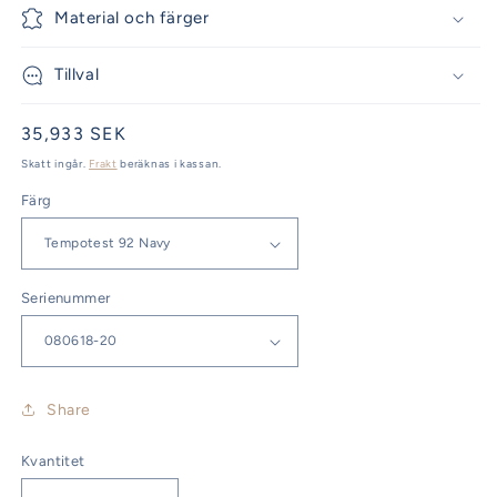
Material och färger
Tillval
Ordinarie
35,933 SEK
pris
Skatt ingår.
Frakt
beräknas i kassan.
Färg
Serienummer
Share
Kvantitet