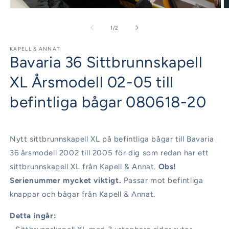
Öppna
Ö
mediet
m
1
2
av
1
/
2
i
i
modalfönster
m
KAPELL & ANNAT
Bavaria 36 Sittbrunnskapell
XL Årsmodell 02-05 till
befintliga bågar 080618-20
Nytt sittbrunnskapell XL på befintliga bågar till Bavaria
36 årsmodell 2002 till 2005 för dig som redan har ett
sittbrunnskapell XL från Kapell & Annat.
Obs!
Serienummer mycket viktigt.
Passar mot befintliga
knappar och bågar från Kapell & Annat.
Detta ingår: