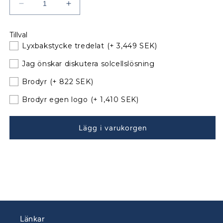
Minska
Öka
kvantitet
kvantitet
för
för
Tillval
Bavaria
Bavaria
Lyxbakstycke tredelat
(+ 3,449 SEK)
36
36
Sittbrunnskapell
Sittbrunnskapell
Jag önskar diskutera solcellslösning
XL
XL
Årsmodell
Årsmodell
Brodyr
(+ 822 SEK)
02-
02-
Brodyr egen logo
(+ 1,410 SEK)
05
05
till
till
befintliga
befintliga
Lägg i varukorgen
bågar
bågar
080618-
080618-
20
20
Länkar