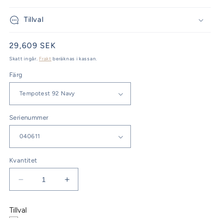
Tillval
Ordinarie
29,609 SEK
pris
Skatt ingår.
Frakt
beräknas i kassan.
Färg
Serienummer
Kvantitet
Minska
Öka
kvantitet
kvantitet
för
för
Tillval
Bavaria
Bavaria