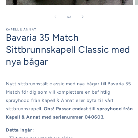
Öppna
Ö
mediet
m
1
2
av
1
/
2
i
i
modalfönster
m
KAPELL & ANNAT
Bavaria 35 Match
Sittbrunnskapell Classic med
nya bågar
Nytt sittbrunnstält classic med nya bågar till Bavaria 35
Match för dig som vill komplettera en befintlig
sprayhood från Kapell & Annat eller byta till vårt
sittbrunnskapell.
Obs! Passar endast till sprayhood från
Kapell & Annat med serienummer 040603.
Detta ingår: