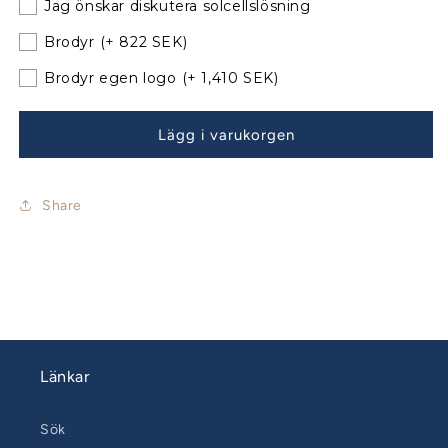
Jag önskar diskutera solcellslösning
35
35
Match
Match
Brodyr
(+ 822 SEK)
Sittbrunnskapell
Sittbrunnskapell
Classic
Classic
Brodyr egen logo
(+ 1,410 SEK)
med
med
nya
nya
Lägg i varukorgen
bågar
bågar
Share
Länkar
Sök