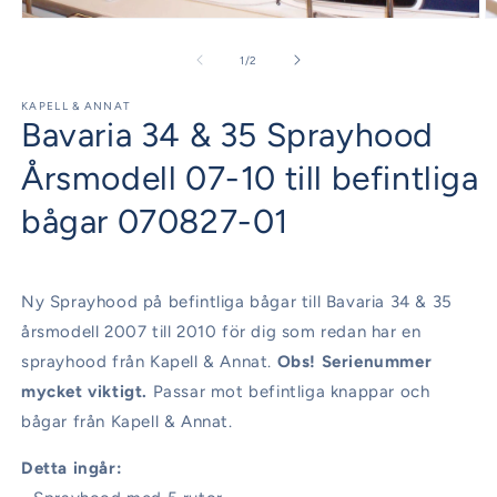
Öppna
Ö
mediet
m
1
2
av
1
/
2
i
i
modalfönster
m
KAPELL & ANNAT
Bavaria 34 & 35 Sprayhood
Årsmodell 07-10 till befintliga
bågar 070827-01
Ny Sprayhood på befintliga bågar till Bavaria 34 & 35
årsmodell 2007 till 2010 för dig som redan har en
sprayhood från Kapell & Annat.
Obs! Serienummer
mycket viktigt.
Passar mot befintliga knappar och
bågar från Kapell & Annat.
Detta ingår: