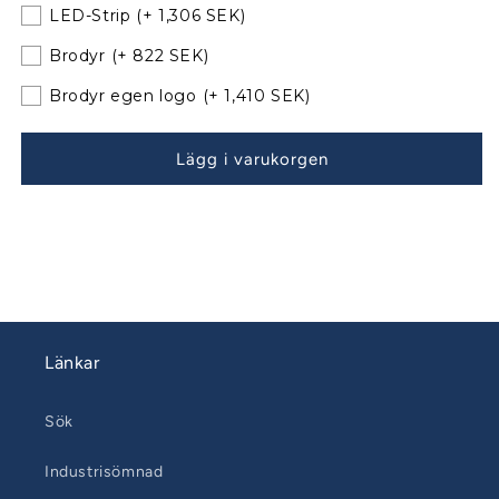
Sprayhood
Sprayhood
LED-Strip
(+ 1,306 SEK)
Årsmodell
Årsmodell
Brodyr
(+ 822 SEK)
07-
07-
10
10
Brodyr egen logo
(+ 1,410 SEK)
till
till
befintliga
befintliga
bågar
bågar
Lägg i varukorgen
070827-
070827-
01
01
Länkar
Sök
Industrisömnad