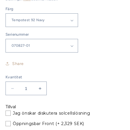
Färg
Serienummer
Share
Kvantitet
Minska
Öka
kvantitet
kvantitet
för
för
Tillval
Bavaria
Bavaria
Jag önskar diskutera solcellslösning
34
34
&amp;
&amp;
Öppningsbar Front
(+ 2,329 SEK)
35
35