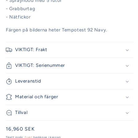
- Sprayhood med 5 rutor
- Grabburtag
- Nätfickor
Färgen på bilderna heter Tempotest 92 Navy.
VIKTIGT: Frakt
VIKTIGT: Serienummer
Leveranstid
Material och färger
Tillval
Ordinarie
16,960 SEK
pris
Skatt ingår.
Frakt
beräknas i kassan.