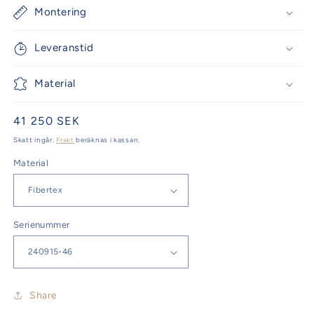
Montering
Leveranstid
Material
Ordinarie
41 250 SEK
pris
Skatt ingår.
Frakt
beräknas i kassan.
Material
Serienummer
Share