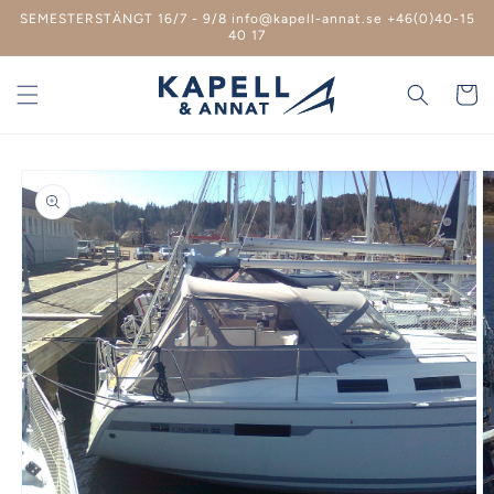
vidare
SEMESTERSTÄNGT 16/7 - 9/8 info@kapell-annat.se +46(0)40-15
till
40 17
innehåll
Varukor
 vidare till
roduktinformation