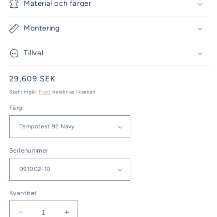
Material och färger
Montering
Tillval
Ordinarie
29,609 SEK
pris
Skatt ingår.
Frakt
beräknas i kassan.
Färg
Serienummer
Kvantitet
Minska
Öka