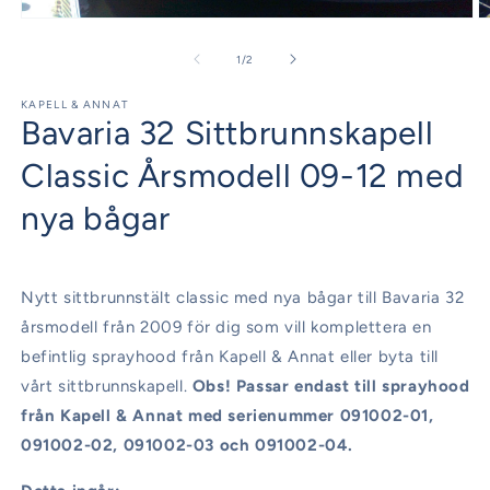
Öppna
Ö
mediet
m
1
2
av
1
/
2
i
i
modalfönster
m
KAPELL & ANNAT
Bavaria 32 Sittbrunnskapell
Classic Årsmodell 09-12 med
nya bågar
Nytt sittbrunnstält classic med nya bågar till Bavaria 32
årsmodell från 2009 för dig som vill komplettera en
befintlig sprayhood från Kapell & Annat eller byta till
vårt sittbrunnskapell.
Obs! Passar endast till sprayhood
från Kapell & Annat med serienummer 091002-01,
091002-02, 091002-03 och 091002-04.