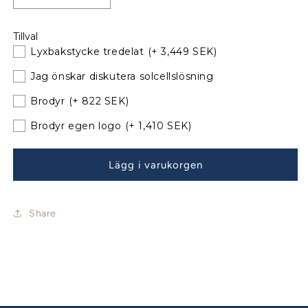
kvantitet
kvantitet
för
för
Tillval
Bavaria
Bavaria
Lyxbakstycke tredelat
(+ 3,449 SEK)
32
32
Sittbrunnskapell
Sittbrunnskapell
Jag önskar diskutera solcellslösning
Classic
Classic
Årsmodell
Årsmodell
Brodyr
(+ 822 SEK)
09-
09-
Brodyr egen logo
(+ 1,410 SEK)
12
12
med
med
nya
nya
Lägg i varukorgen
bågar
bågar
Share