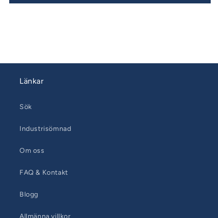
30
30
Årsmodell
Årsmodell
05-
05-
08
08
Sittbrunnsdynor
Sittbrunnsdynor
Länkar
Sök
Industrisömnad
Om oss
FAQ & Kontakt
Blogg
Allmänna villkor