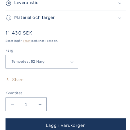
Leveranstid
Material och färger
Ordinarie
11 430 SEK
pris
Skatt ingår.
Frakt
beräknas i kassan.
Färg
Share
Kvantitet
Minska
Öka
kvantitet
kvantitet
för
för
Bavaria
Bavaria
Lägg i varukorgen