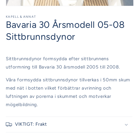
Öppna
mediet
1
KAPELL & ANNAT
Bavaria 30 Årsmodell 05-08
i
modalfönster
Sittbrunnsdynor
Sittbrunnsdynor formsydda efter sittbrunnens
utformning till Bavaria 30 årsmodell 2005 till 2008.
Våra formsydda sittbrunnsdynor tillverkas i 50mm skum
med nät i botten vilket förbättrar avrinning och
luftningen av porerna i skummet och motverkar
mögelbildning.
VIKTIGT: Frakt