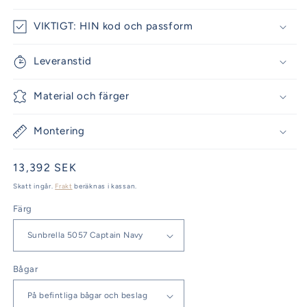
VIKTIGT: HIN kod och passform
Leveranstid
Material och färger
Montering
Ordinarie
13,392 SEK
pris
Skatt ingår.
Frakt
beräknas i kassan.
Färg
Bågar