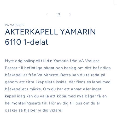
i
modalfönster
Ö
m
2
av
1
/
2
i
m
VA VARUSTE
AKTERKAPELL YAMARIN
6110 1-delat
Nytt originalkapell till din Yamarin från VA Varuste.
Passar till befintliga bågar och beslag om ditt befintliga
båtkapell är från VA Varuste. Detta kan du ta reda på
genom att titta i kapellets insida, där finns en label med
båtkapellets märke. Om du har ett annat eller inget
kapell idag kan du välja att köpa med nya bågar få en
hel monteringssats till. Hör av dig till oss om du är
osäker så hjälper vi dig vidare!