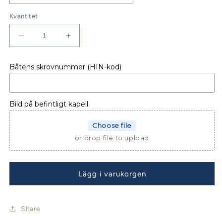
Kvantitet
Minska
Öka
kvantitet
kvantitet
för
för
Båtens skrovnummer (HIN-kod)
AKTERKAPELL
AKTERKAPELL
YAMARIN
YAMARIN
6110
6110
1-
1-
Bild på befintligt kapell
delat
delat
Choose file
or drop file to upload
Lägg i varukorgen
Share