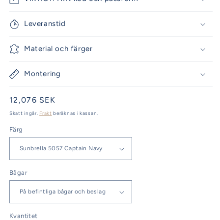
Leveranstid
Material och färger
Montering
Ordinarie
12,076 SEK
pris
Skatt ingår.
Frakt
beräknas i kassan.
Färg
Bågar
Kvantitet