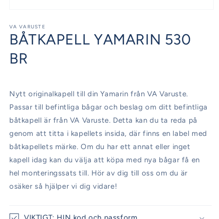
Öppna
mediet
1
VA VARUSTE
BÅTKAPELL YAMARIN 530
i
modalfönster
BR
Nytt originalkapell till din Yamarin från VA Varuste.
Passar till befintliga bågar och beslag om ditt befintliga
båtkapell är från VA Varuste. Detta kan du ta reda på
genom att titta i kapellets insida, där finns en label med
båtkapellets märke. Om du har ett annat eller inget
kapell idag kan du välja att köpa med nya bågar få en
hel monteringssats till. Hör av dig till oss om du är
osäker så hjälper vi dig vidare!
VIKTIGT: HIN kod och passform