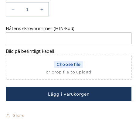
Minska
Öka
kvantitet
kvantitet
för
för
Båtens skrovnummer (HIN-kod)
BÅTKAPELL
BÅTKAPELL
YAMARIN
YAMARIN
530
530
BR
BR
Bild på befintligt kapell
Choose file
or drop file to upload
Lägg i varukorgen
Share