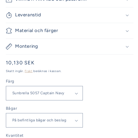
Leveranstid
Material och färger
Montering
Ordinarie
10,130 SEK
pris
Skatt ingår.
Frakt
beräknas i kassan.
Färg
Bågar
Kvantitet