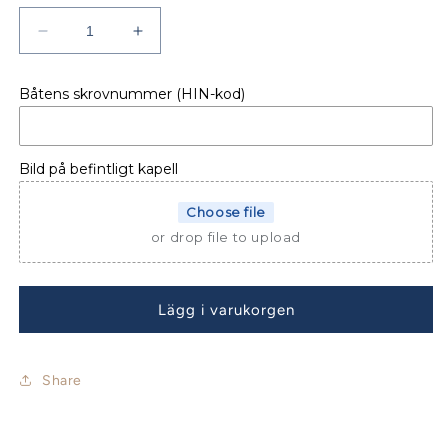
Minska
Öka
kvantitet
kvantitet
för
för
Båtens skrovnummer (HIN-kod)
AKTERKAPELL
AKTERKAPELL
YAMARIN
YAMARIN
47
47
TC
TC
Bild på befintligt kapell
Choose file
or drop file to upload
Lägg i varukorgen
Share