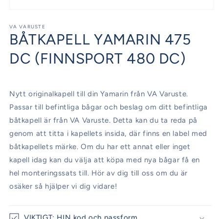
Öppna
mediet
1
VA VARUSTE
BÅTKAPELL YAMARIN 475
i
modalfönster
DC (FINNSPORT 480 DC)
Nytt originalkapell till din Yamarin från VA Varuste.
Passar till befintliga bågar och beslag om ditt befintliga
båtkapell är från VA Varuste. Detta kan du ta reda på
genom att titta i kapellets insida, där finns en label med
båtkapellets märke. Om du har ett annat eller inget
kapell idag kan du välja att köpa med nya bågar få en
hel monteringssats till. Hör av dig till oss om du är
osäker så hjälper vi dig vidare!
VIKTIGT: HIN kod och passform