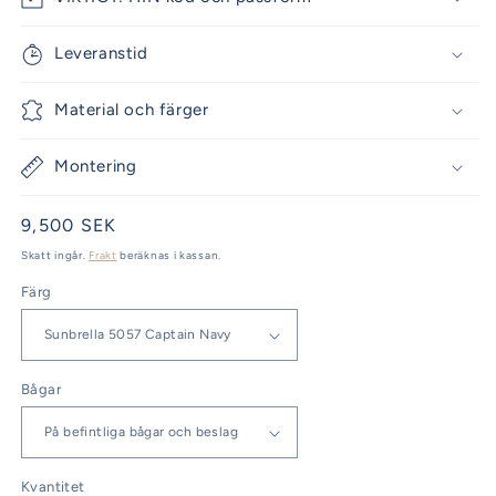
Leveranstid
Material och färger
Montering
Ordinarie
9,500 SEK
pris
Skatt ingår.
Frakt
beräknas i kassan.
Färg
Bågar
Kvantitet