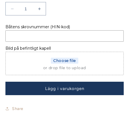
Minska
Öka
kvantitet
kvantitet
för
för
Båtens skrovnummer (HIN-kod)
BÅTKAPELL
BÅTKAPELL
YAMARIN
YAMARIN
475
475
DC
DC
Bild på befintligt kapell
(FINNSPORT
(FINNSPORT
480
480
Choose file
DC)
DC)
or drop file to upload
Lägg i varukorgen
Share