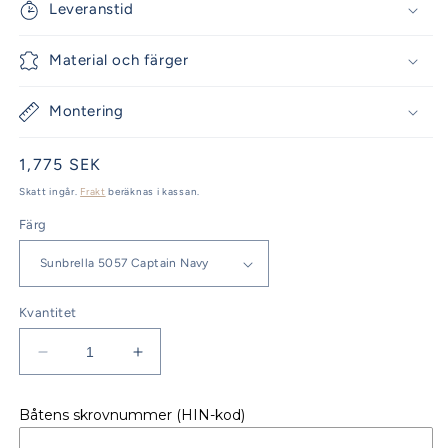
Leveranstid
Material och färger
Montering
Ordinarie
1,775 SEK
pris
Skatt ingår.
Frakt
beräknas i kassan.
Färg
Kvantitet
Minska
Öka
kvantitet
kvantitet
för
för
Båtens skrovnummer (HIN-kod)
VINDSKYDD
VINDSKYDD
YAMARIN
YAMARIN