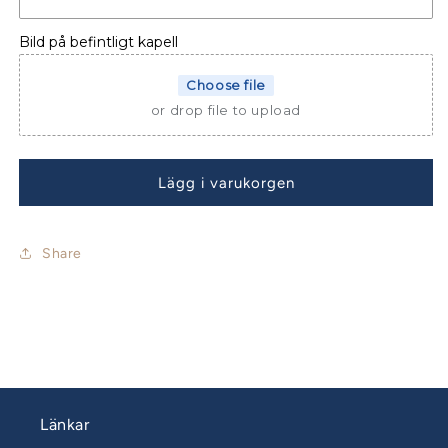
4730
4730
Bild på befintligt kapell
Choose file
or drop file to upload
Lägg i varukorgen
Share
Länkar