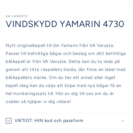
Öppna
mediet
1
VA VARUSTE
VINDSKYDD YAMARIN 4730
i
modalfönster
Nytt originalkapell till din Yamarin från VA Varuste.
Passar till befintliga bågar och beslag om ditt befintliga
båtkapell är från VA Varuste. Detta kan du ta reda på
genom att titta i kapellets insida, där finns en label med
båtkapellets märke. Om du har ett annat eller inget
kapell idag kan du välja att köpa med nya bågar få en
hel monteringssats till. Hör av dig till oss om du är
osäker så hjälper vi dig vidare!
VIKTIGT: HIN kod och passform