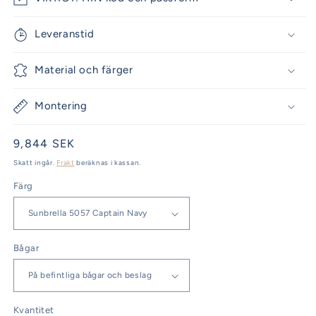
Leveranstid
Material och färger
Montering
Ordinarie
9,844 SEK
pris
Skatt ingår.
Frakt
beräknas i kassan.
Färg
Bågar
Kvantitet