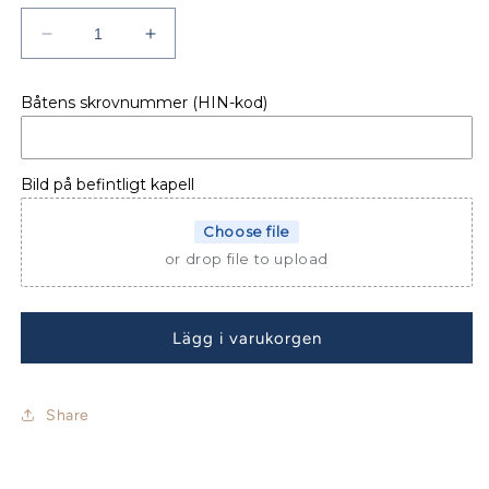
Minska
Öka
kvantitet
kvantitet
för
för
Båtens skrovnummer (HIN-kod)
BÅTKAPELL
BÅTKAPELL
YAMARIN
YAMARIN
455
455
BR
BR
Bild på befintligt kapell
Choose file
or drop file to upload
Lägg i varukorgen
Share