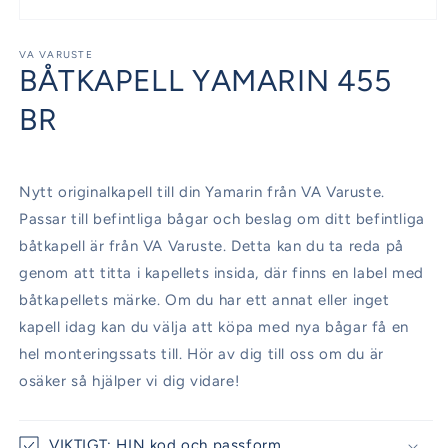
Öppna
mediet
1
VA VARUSTE
BÅTKAPELL YAMARIN 455
i
modalfönster
BR
Nytt originalkapell till din Yamarin från VA Varuste.
Passar till befintliga bågar och beslag om ditt befintliga
båtkapell är från VA Varuste. Detta kan du ta reda på
genom att titta i kapellets insida, där finns en label med
båtkapellets märke. Om du har ett annat eller inget
kapell idag kan du välja att köpa med nya bågar få en
hel monteringssats till. Hör av dig till oss om du är
osäker så hjälper vi dig vidare!
VIKTIGT: HIN kod och passform