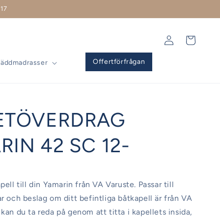
17
Logga
Varukorg
in
Offertförfrågan
Bäddmadrasser
ETÖVERDRAG
IN 42 SC 12-
pell till din Yamarin från VA Varuste. Passar till
ar och beslag om ditt befintliga båtkapell är från VA
kan du ta reda på genom att titta i kapellets insida,