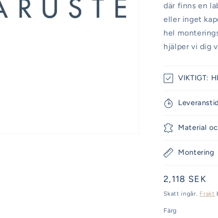
där finns en l
eller inget ka
hel monteringss
hjälper vi dig 
VIKTIGT: H
Leveransti
Material oc
Montering
Ordinarie
2,118 SEK
pris
Skatt ingår.
Frakt
Färg