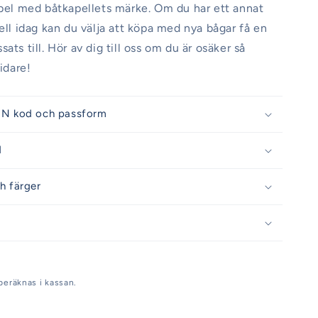
abel med båtkapellets märke. Om du har ett annat
pell idag kan du välja att köpa med nya bågar få en
ats till. Hör av dig till oss om du är osäker så
vidare!
IN kod och passform
d
h färger
beräknas i kassan.