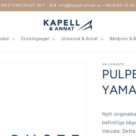
EMESTERSTÄNGT 16/7 - 9/8 info@kapell-annat.se +46(0)40-15 40 
odell
Cruisingsegel
Universal & Annat
Båtdynor & 
VA VARUSTE
PULP
YAMAR
Nytt originalka
befintliga båg
Varuste. Detta 