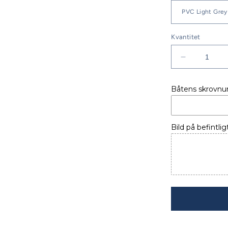
Kvantitet
Minska
kvantitet
för
Båtens skrovn
PULPETÖ
YAMARIN
42
SC
Bild på befintlig
12-