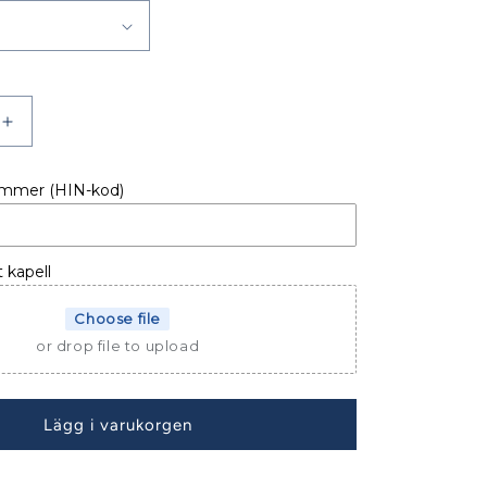
Öka
kvantitet
för
ummer (HIN-kod)
VERDRAG
PULPETÖVERDRAG
YAMARIN
42
SC
t kapell
12-
Choose file
or drop file to upload
Lägg i varukorgen