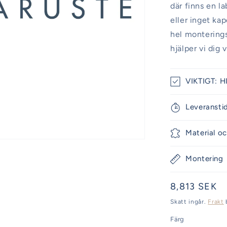
där finns en l
eller inget ka
hel monteringss
hjälper vi dig 
VIKTIGT: H
Leveransti
Material oc
Montering
Ordinarie
8,813 SEK
pris
Skatt ingår.
Frakt
Färg