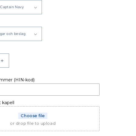
Öka
kvantitet
för
ummer (HIN-kod)
PELL
AKTERKAPELL
YAMARIN
4110
99-
t kapell
04
Choose file
or drop file to upload