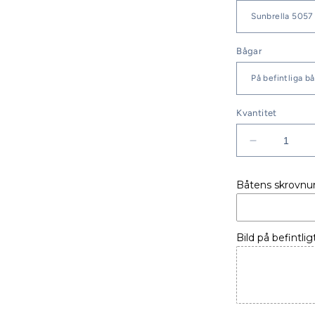
Bågar
Kvantitet
Minska
kvantitet
för
Båtens skrovn
AKTERKA
YAMARIN
4110
99-
Bild på befintlig
04