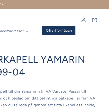
17
Logga
Varukorg
in
Offertförfrågan
Bäddmadrasser
RKAPELL YAMARIN
99-04
pell till din Yamarin från VA Varuste. Passar till
ar och beslag om ditt befintliga båtkapell är från VA
kan du ta reda på genom att titta i kapellets insida,