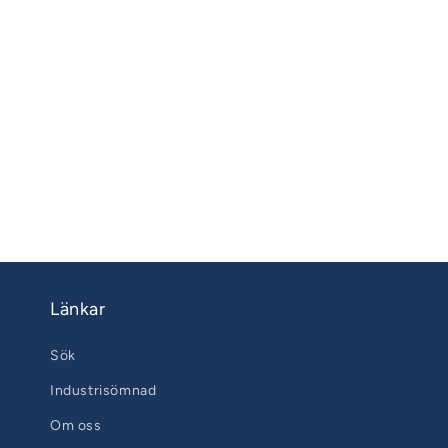
Länkar
Sök
Industrisömnad
Om oss