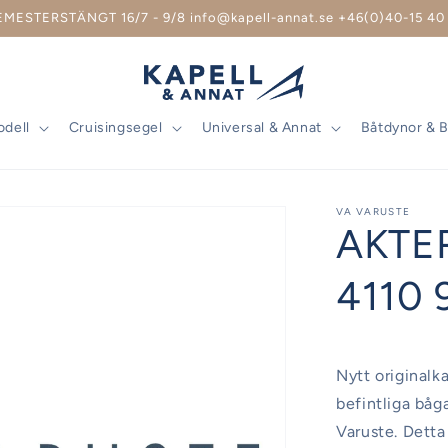
EMESTERSTÄNGT 16/7 - 9/8 info@kapell-annat.se +46(0)40-15 40 
odell
Cruisingsegel
Universal & Annat
Båtdynor & 
VA VARUSTE
AKTE
4110 
Nytt originalka
befintliga båg
Varuste. Detta 