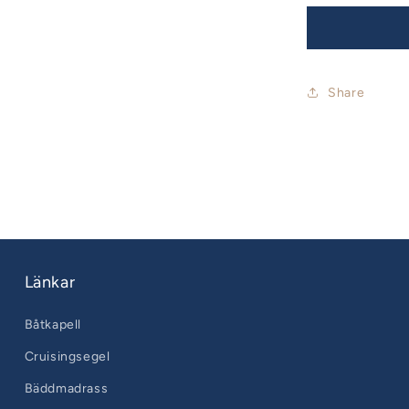
Share
Länkar
Båtkapell
Cruisingsegel
Bäddmadrass