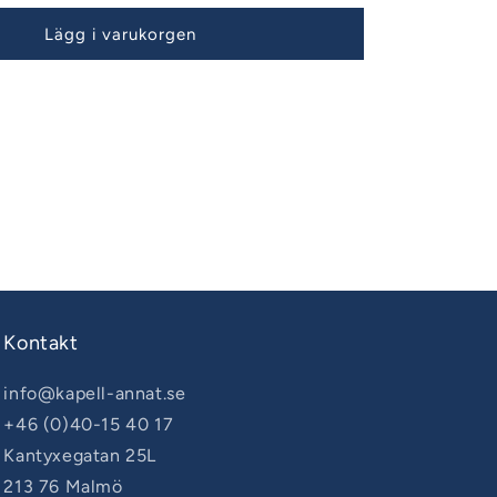
Lägg i varukorgen
Kontakt
info@kapell-annat.se
+46 (0)40-15 40 17
Kantyxegatan 25L
213 76 Malmö