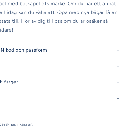
abel med båtkapellets märke. Om du har ett annat
pell idag kan du välja att köpa med nya bågar få en
ats till. Hör av dig till oss om du är osäker så
vidare!
IN kod och passform
d
h färger
beräknas i kassan.