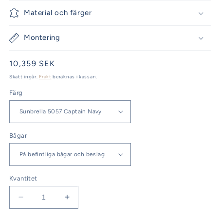
Material och färger
Montering
Ordinarie
10,359 SEK
pris
Skatt ingår.
Frakt
beräknas i kassan.
Färg
Bågar
Kvantitet
Minska
Öka
kvantitet
kvantitet