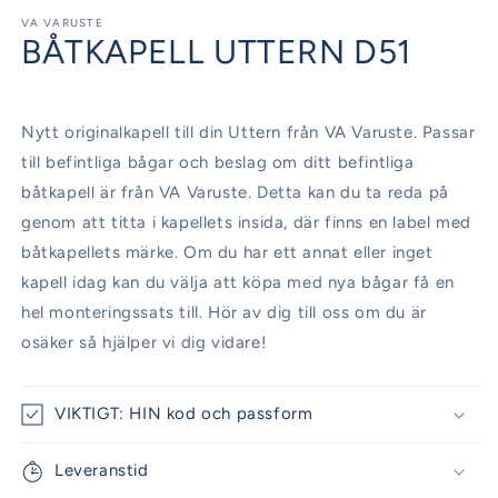
mediet
1
VA VARUSTE
BÅTKAPELL UTTERN D51
i
modalfönster
Nytt originalkapell till din Uttern från VA Varuste. Passar
till befintliga bågar och beslag om ditt befintliga
båtkapell är från VA Varuste. Detta kan du ta reda på
genom att titta i kapellets insida, där finns en label med
båtkapellets märke. Om du har ett annat eller inget
kapell idag kan du välja att köpa med nya bågar få en
hel monteringssats till. Hör av dig till oss om du är
osäker så hjälper vi dig vidare!
VIKTIGT: HIN kod och passform
Leveranstid