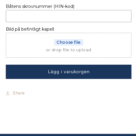
för
för
Båtens skrovnummer (HIN-kod)
BÅTKAPELL
BÅTKAPELL
UTTERN
UTTERN
D51
D51
Bild på befintligt kapell
Choose file
or drop file to upload
Lägg i varukorgen
Share