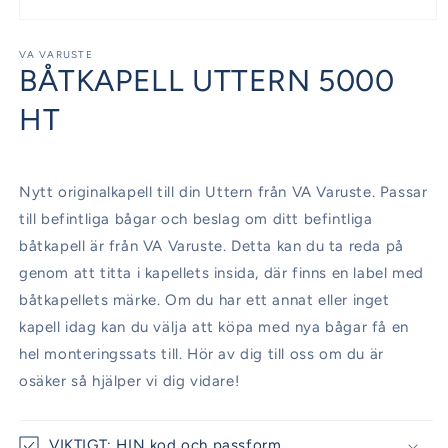
Öppna
mediet
1
VA VARUSTE
BÅTKAPELL UTTERN 5000
i
modalfönster
HT
Nytt originalkapell till din Uttern från VA Varuste. Passar
till befintliga bågar och beslag om ditt befintliga
båtkapell är från VA Varuste. Detta kan du ta reda på
genom att titta i kapellets insida, där finns en label med
båtkapellets märke. Om du har ett annat eller inget
kapell idag kan du välja att köpa med nya bågar få en
hel monteringssats till. Hör av dig till oss om du är
osäker så hjälper vi dig vidare!
VIKTIGT: HIN kod och passform