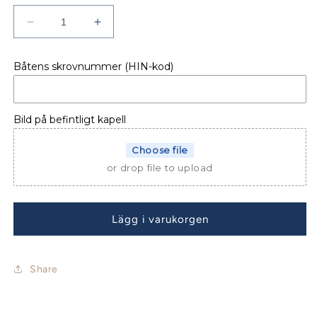
Minska
Öka
kvantitet
kvantitet
för
för
Båtens skrovnummer (HIN-kod)
BÅTKAPELL
BÅTKAPELL
UTTERN
UTTERN
5000
5000
HT
HT
Bild på befintligt kapell
Choose file
or drop file to upload
Lägg i varukorgen
Share