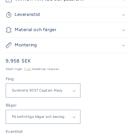
Leveranstid
Material och färger
Montering
Ordinarie
9,958 SEK
pris
Skatt ingår.
Frakt
beräknas i kassan.
Färg
Bågar
Kvantitet