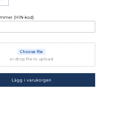
Öka
kvantitet
för
ummer (HIN-kod)
SKYDD
FÖNSTERSKYDD
SWIFT
TRAWLER
41
FLY
Choose file
or drop file to upload
Lägg i varukorgen