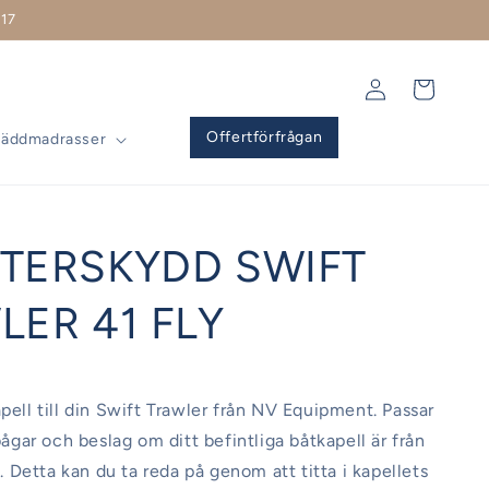
17
Logga
Varukorg
in
Offertförfrågan
Bäddmadrasser
TERSKYDD SWIFT
LER 41 FLY
apell till din Swift Trawler från NV Equipment. Passar
 bågar och beslag om ditt befintliga båtkapell är från
Detta kan du ta reda på genom att titta i kapellets