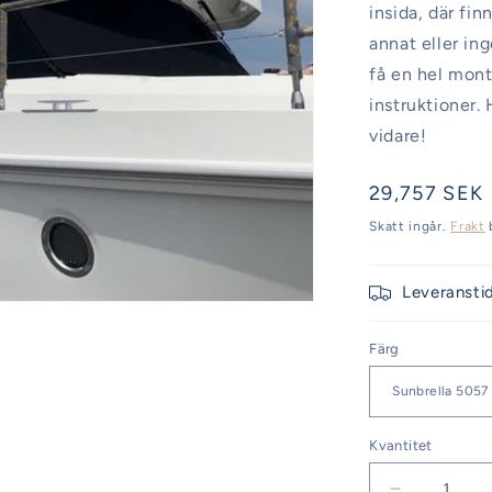
insida, där fi
annat eller in
få en hel mont
instruktioner. 
vidare!
Ordinarie
29,757 SEK
pris
Skatt ingår.
Frakt
Leveransti
Färg
Kvantitet