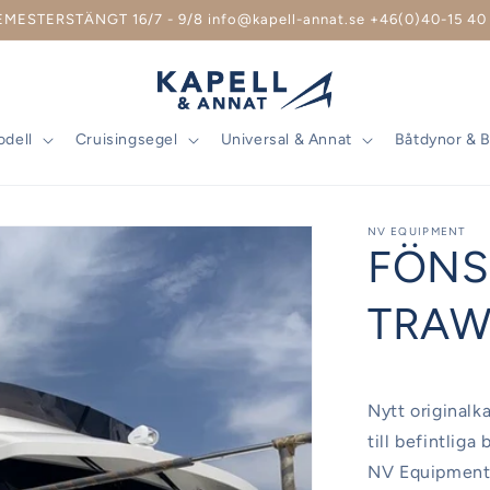
EMESTERSTÄNGT 16/7 - 9/8 info@kapell-annat.se +46(0)40-15 40 
odell
Cruisingsegel
Universal & Annat
Båtdynor & 
NV EQUIPMENT
FÖNS
TRAW
Nytt originalk
till befintliga
NV Equipment. 