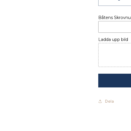
Minska
kvantitet
för
Båtens Skrovn
FÖNSTER
SWIFT
TRAWLER
41
Ladda upp bild
FLY
Dela