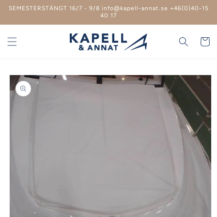
vidare
SEMESTERSTÄNGT 16/7 - 9/8 info@kapell-annat.se +46(0)40-15
till
40 17
innehåll
Varukor
 vidare till
roduktinformation