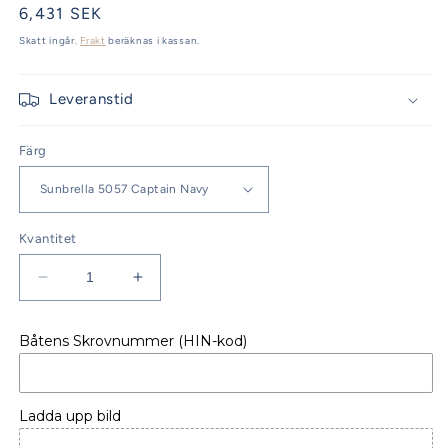
Ordinarie
6,431 SEK
pris
Skatt ingår.
Frakt
beräknas i kassan.
Leveranstid
Färg
Kvantitet
Minska
Öka
kvantitet
kvantitet
för
för
Båtens Skrovnummer (HIN-kod)
SOLMADRASS
SOLMADRASS
SKYDD
SKYDD
FÖR
FÖR
SWIFT
SWIFT
Ladda upp bild
TRAWLER
TRAWLER