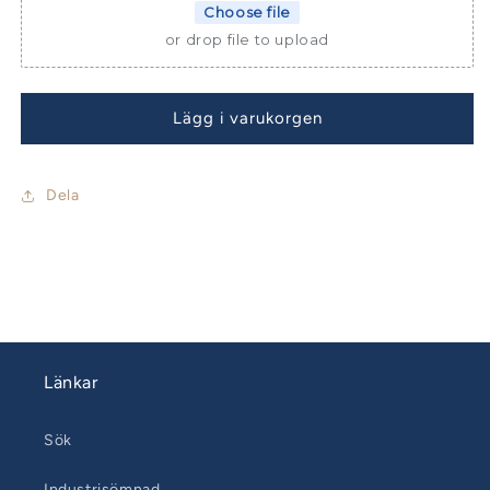
30
30
Choose file
or drop file to upload
Lägg i varukorgen
Dela
Länkar
Sök
Industrisömnad