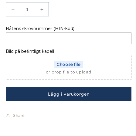
Minska
Öka
kvantitet
kvantitet
för
för
Båtens skrovnummer (HIN-kod)
BÅTKAPELL
BÅTKAPELL
ÖRNVIK
ÖRNVIK
555
555
Commander
Commander
Bild på befintligt kapell
Choose file
or drop file to upload
Lägg i varukorgen
Share