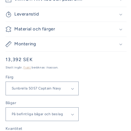
Leveranstid
Material och färger
Montering
Ordinarie
13,392 SEK
pris
Skatt ingår.
Frakt
beräknas i kassan.
Färg
Bågar
Kvantitet