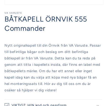
Öppna
mediet
1
VA VARUSTE
BÅTKAPELL ÖRNVIK 555
i
modalfönster
Commander
Nytt originalkapell till din Örnvik från VA Varuste. Passar
till befintliga bågar och beslag om ditt befintliga
båtkapell är från VA Varuste. Detta kan du ta reda på
genom att titta i kapellets insida, där finns en label med
båtkapellets märke. Om du har ett annat eller inget
kapell idag kan du välja att köpa med nya bågar få en
hel monteringssats till. Hör av dig till oss om du är
osäker så hjälper vi dig vidare!
VIKTIGT: HIN kod och passform