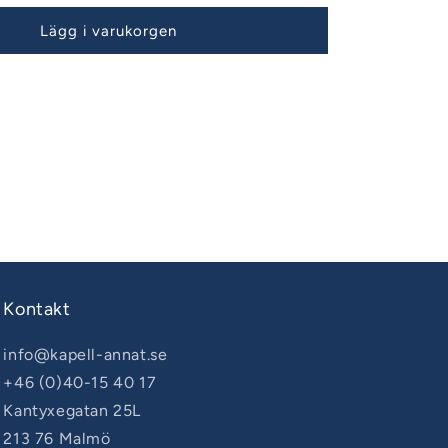
Lägg i varukorgen
Kontakt
info@kapell-annat.se
+46 (0)40-15 40 17
Kantyxegatan 25L
213 76 Malmö