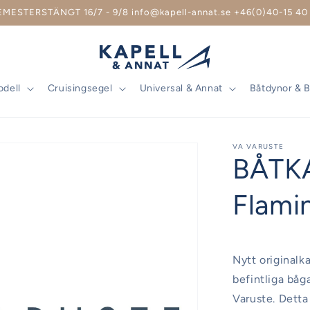
EMESTERSTÄNGT 16/7 - 9/8 info@kapell-annat.se +46(0)40-15 40 
odell
Cruisingsegel
Universal & Annat
Båtdynor & 
VA VARUSTE
BÅTK
Flami
Nytt originalka
befintliga båg
Varuste. Detta 