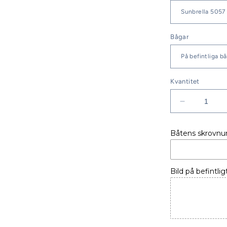
Bågar
Kvantitet
Minska
kvantitet
för
Båtens skrovn
BÅTKAPE
ÖRNVIK
525
Flamingo
Bild på befintlig