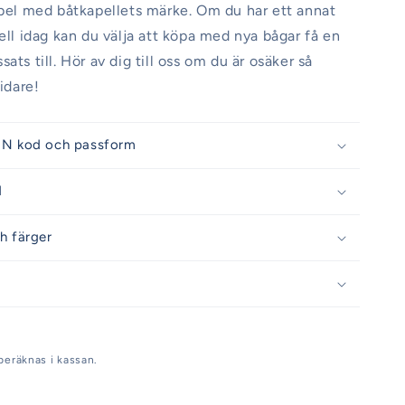
abel med båtkapellets märke. Om du har ett annat
pell idag kan du välja att köpa med nya bågar få en
ats till. Hör av dig till oss om du är osäker så
vidare!
IN kod och passform
d
h färger
beräknas i kassan.