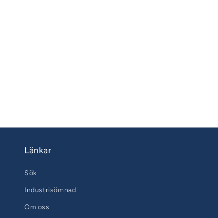
Länkar
Sök
Industrisömnad
Om oss