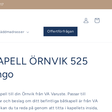
17
Logga
Varukorg
in
Offertförfrågan
Bäddmadrasser
APELL ÖRNVIK 525
ngo
pell till din Örnvik från VA Varuste. Passar till
ar och beslag om ditt befintliga båtkapell är från VA
kan du ta reda på genom att titta i kapellets insida,