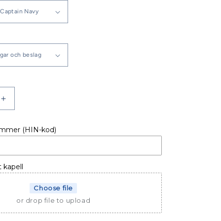
Öka
kvantitet
för
ummer (HIN-kod)
LL
BÅTKAPELL
ÖRNVIK
525
Flamingo
t kapell
Choose file
or drop file to upload