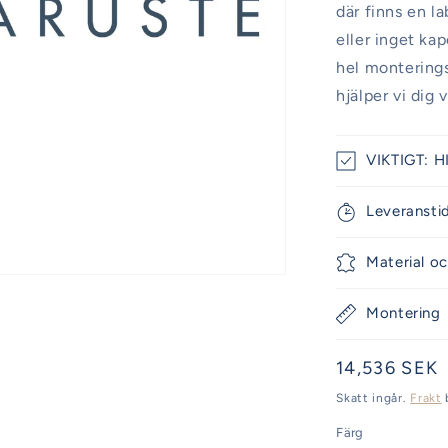
där finns en l
eller inget ka
hel monteringss
hjälper vi dig 
VIKTIGT: H
Leveransti
Material oc
Montering
Ordinarie
14,536 SEK
pris
Skatt ingår.
Frakt
Färg