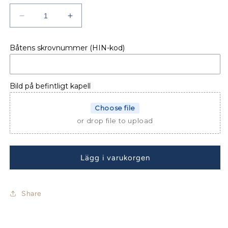
Minska
Öka
kvantitet
kvantitet
för
för
Båtens skrovnummer (HIN-kod)
AKTERKAPELL
AKTERKAPELL
ÖRNVIK
ÖRNVIK
520
520
Sport
Sport
Bild på befintligt kapell
Choose file
or drop file to upload
Lägg i varukorgen
Share