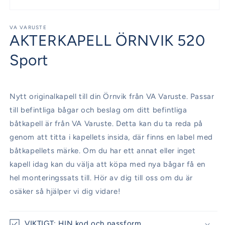
Öppna
mediet
1
VA VARUSTE
AKTERKAPELL ÖRNVIK 520
i
modalfönster
Sport
Nytt originalkapell till din Örnvik från VA Varuste. Passar
till befintliga bågar och beslag om ditt befintliga
båtkapell är från VA Varuste. Detta kan du ta reda på
genom att titta i kapellets insida, där finns en label med
båtkapellets märke. Om du har ett annat eller inget
kapell idag kan du välja att köpa med nya bågar få en
hel monteringssats till. Hör av dig till oss om du är
osäker så hjälper vi dig vidare!
VIKTIGT: HIN kod och passform