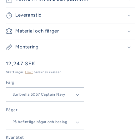
Leveranstid
Material och färger
Montering
Ordinarie
12,247 SEK
pris
Skatt ingår.
Frakt
beräknas i kassan.
Färg
Bågar
Kvantitet