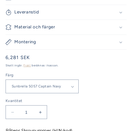
Leveranstid
Material och färger
Montering
Ordinarie
6,281 SEK
pris
Skatt ingår.
Frakt
beräknas i kassan.
Färg
Kvantitet
Minska
Öka
kvantitet
kvantitet
för
för
Båtens Skrovnummer (HIN-kod)