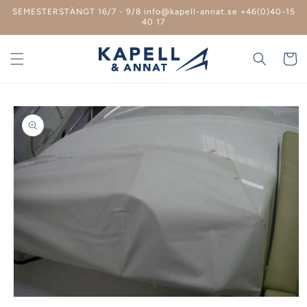
vidare
SEMESTERSTÄNGT 16/7 - 9/8 info@kapell-annat.se +46(0)40-15
till
40 17
innehåll
Varukor
 vidare till
roduktinformation
Öppna