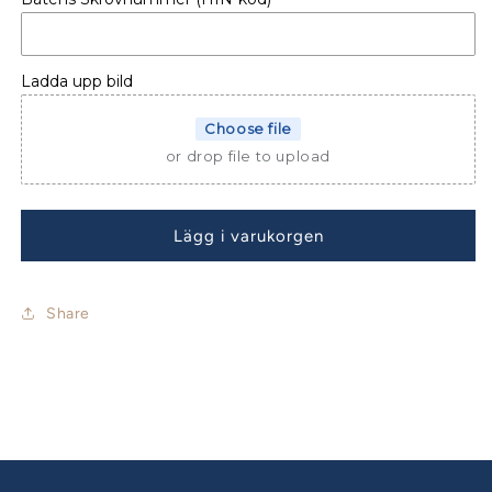
KONSOLSKYDD
KONSOLSKYDD
MONTE
MONTE
CARLO
CARLO
47
47
Ladda upp bild
FLY
FLY
Choose file
or drop file to upload
Lägg i varukorgen
Share