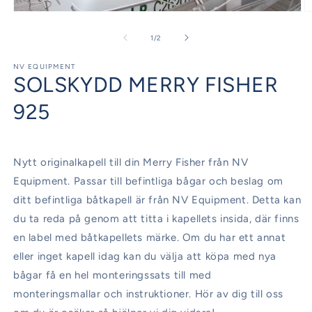
Öppna
Ö
mediet
m
1
2
av
1
/
2
i
i
modalfönster
m
NV EQUIPMENT
SOLSKYDD MERRY FISHER
925
Nytt originalkapell till din Merry Fisher från NV
Equipment. Passar till befintliga bågar och beslag om
ditt befintliga båtkapell är från NV Equipment. Detta kan
du ta reda på genom att titta i kapellets insida, där finns
en label med båtkapellets märke. Om du har ett annat
eller inget kapell idag kan du välja att köpa med nya
bågar få en hel monteringssats till med
monteringsmallar och instruktioner. Hör av dig till oss