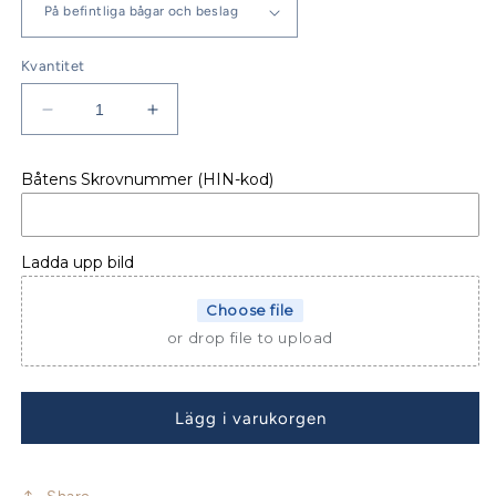
Kvantitet
Minska
Öka
kvantitet
kvantitet
för
för
Båtens Skrovnummer (HIN-kod)
SOLSKYDD
SOLSKYDD
MERRY
MERRY
FISHER
FISHER
925
925
Ladda upp bild
Choose file
or drop file to upload
Lägg i varukorgen