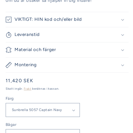
om du är osäker så hjälper vi dig vidare!
VIKTIGT: HIN kod och/eller bild
Leveranstid
Material och färger
Montering
Ordinarie
11,420 SEK
pris
Skatt ingår.
Frakt
beräknas i kassan.
Färg
Bågar