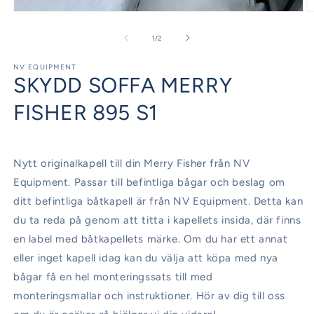
Öppna
Ö
mediet
m
1
2
av
1
/
2
i
i
modalfönster
m
NV EQUIPMENT
SKYDD SOFFA MERRY
FISHER 895 S1
Nytt originalkapell till din Merry Fisher från NV
Equipment. Passar till befintliga bågar och beslag om
ditt befintliga båtkapell är från NV Equipment. Detta kan
du ta reda på genom att titta i kapellets insida, där finns
en label med båtkapellets märke. Om du har ett annat
eller inget kapell idag kan du välja att köpa med nya
bågar få en hel monteringssats till med
monteringsmallar och instruktioner. Hör av dig till oss