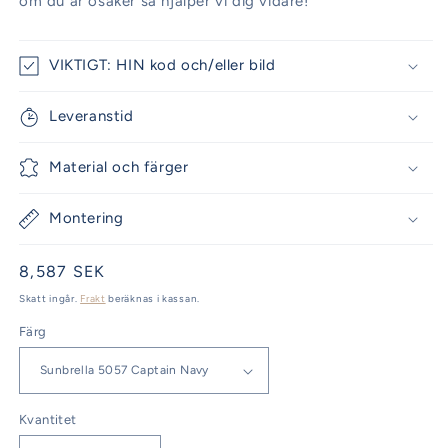
om du är osäker så hjälper vi dig vidare!
VIKTIGT: HIN kod och/eller bild
Leveranstid
Material och färger
Montering
Ordinarie
8,587 SEK
pris
Skatt ingår.
Frakt
beräknas i kassan.
Färg
Kvantitet