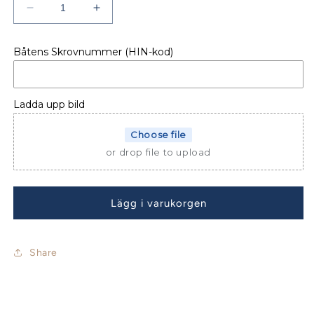
Minska
Öka
kvantitet
kvantitet
för
för
Båtens Skrovnummer (HIN-kod)
SKYDD
SKYDD
SOFFA
SOFFA
MERRY
MERRY
FISHER
FISHER
Ladda upp bild
895
895
S1
S1
Choose file
or drop file to upload
Lägg i varukorgen
Share