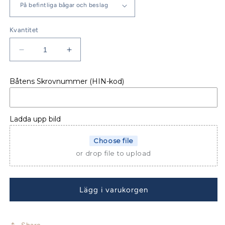
Kvantitet
Minska
Öka
kvantitet
kvantitet
för
för
Båtens Skrovnummer (HIN-kod)
SOLSKYDD
SOLSKYDD
MERRY
MERRY
FISHER
FISHER
695
695
Ladda upp bild
Croisiere
Croisiere
Choose file
or drop file to upload
Lägg i varukorgen