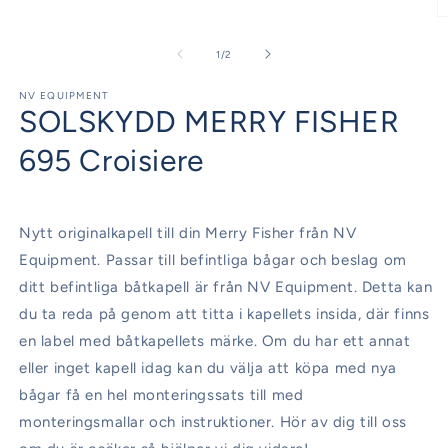
Öppna
mediet
Ö
1
m
i
2
av
1
/
2
modalfönster
i
m
NV EQUIPMENT
SOLSKYDD MERRY FISHER
695 Croisiere
Nytt originalkapell till din Merry Fisher från NV
Equipment. Passar till befintliga bågar och beslag om
ditt befintliga båtkapell är från NV Equipment. Detta kan
du ta reda på genom att titta i kapellets insida, där finns
en label med båtkapellets märke. Om du har ett annat
eller inget kapell idag kan du välja att köpa med nya
bågar få en hel monteringssats till med
monteringsmallar och instruktioner. Hör av dig till oss