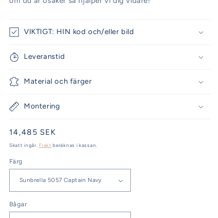
om du är osäker så hjälper vi dig vidare!
VIKTIGT: HIN kod och/eller bild
Leveranstid
Material och färger
Montering
Ordinarie
14,485 SEK
pris
Skatt ingår.
Frakt
beräknas i kassan.
Färg
Bågar