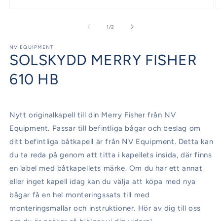
Öppna
Ö
mediet
m
1
2
av
1
/
2
i
i
modalfönster
m
NV EQUIPMENT
SOLSKYDD MERRY FISHER
610 HB
Nytt originalkapell till din Merry Fisher från NV
Equipment. Passar till befintliga bågar och beslag om
ditt befintliga båtkapell är från NV Equipment. Detta kan
du ta reda på genom att titta i kapellets insida, där finns
en label med båtkapellets märke. Om du har ett annat
eller inget kapell idag kan du välja att köpa med nya
bågar få en hel monteringssats till med
monteringsmallar och instruktioner. Hör av dig till oss