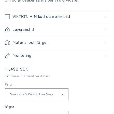
om du är osäker så hjälper vi dig vidare!
VIKTIGT: HIN kod och/eller bild
Leveranstid
Material och färger
Montering
Ordinarie
11,492 SEK
pris
Skatt ingår.
Frakt
beräknas i kassan.
Färg
Bågar