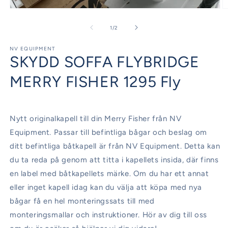
Öppna
Ö
mediet
m
1
2
av
1
/
2
i
i
modalfönster
m
NV EQUIPMENT
SKYDD SOFFA FLYBRIDGE
MERRY FISHER 1295 Fly
Nytt originalkapell till din Merry Fisher från NV
Equipment. Passar till befintliga bågar och beslag om
ditt befintliga båtkapell är från NV Equipment. Detta kan
du ta reda på genom att titta i kapellets insida, där finns
en label med båtkapellets märke. Om du har ett annat
eller inget kapell idag kan du välja att köpa med nya
bågar få en hel monteringssats till med
monteringsmallar och instruktioner. Hör av dig till oss