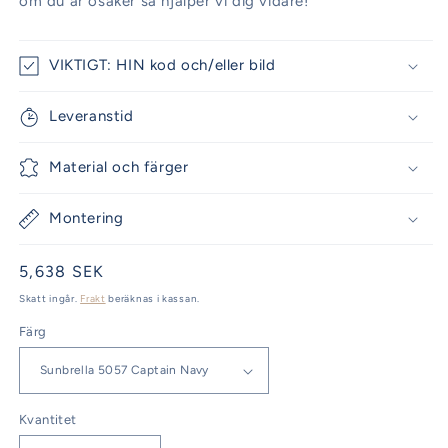
om du är osäker så hjälper vi dig vidare!
VIKTIGT: HIN kod och/eller bild
Leveranstid
Material och färger
Montering
Ordinarie
5,638 SEK
pris
Skatt ingår.
Frakt
beräknas i kassan.
Färg
Kvantitet