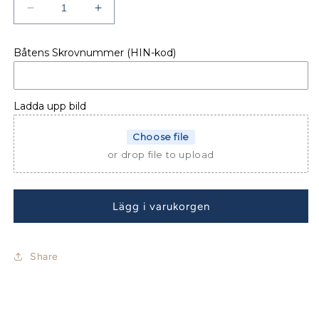
Minska
Öka
kvantitet
kvantitet
för
för
Båtens Skrovnummer (HIN-kod)
SKYDD
SKYDD
SOFFA
SOFFA
FLYBRIDGE
FLYBRIDGE
MERRY
MERRY
Ladda upp bild
FISHER
FISHER
1295
1295
Choose file
Fly
Fly
or drop file to upload
Lägg i varukorgen
Share