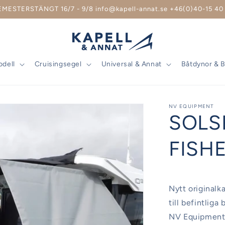
EMESTERSTÄNGT 16/7 - 9/8 info@kapell-annat.se +46(0)40-15 40 
odell
Cruisingsegel
Universal & Annat
Båtdynor & 
NV EQUIPMENT
SOLS
FISHE
Nytt originalk
till befintliga
NV Equipment. 