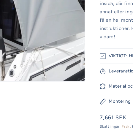
insida, där fi
annat eller in
få en hel mont
instruktioner. 
vidare!
VIKTIGT: HI
Leveransti
Material oc
Montering
Ordinarie
7,661 SEK
pris
Skatt ingår.
Frakt