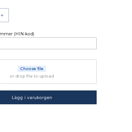
Öka
kvantitet
för
ummer (HIN-kod)
D
SOLSKYDD
AKTER
MERRY
FISHER
1095
Choose file
or drop file to upload
Lägg i varukorgen