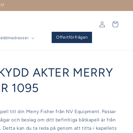
17
Logga
Varukorg
in
Offertförfrågan
Bäddmadrasser
KYDD AKTER MERRY
R 1095
apell till din Merry Fisher från NV Equipment. Passar
 bågar och beslag om ditt befintliga båtkapell är från
Detta kan du ta reda på genom att titta i kapellets