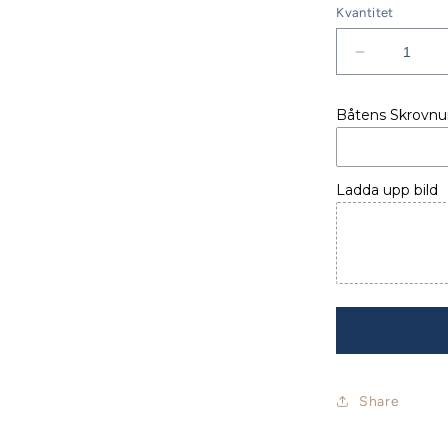
Kvantitet
Minska
kvantitet
för
Båtens Skrovn
SOLSKYD
AKTER
MERRY
FISHER
Ladda upp bild
1095
Share