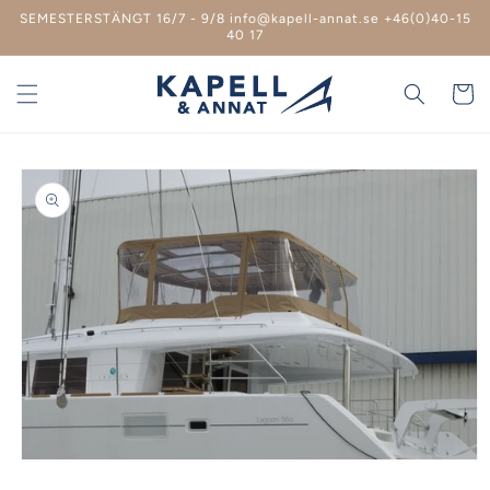
vidare
SEMESTERSTÄNGT 16/7 - 9/8 info@kapell-annat.se +46(0)40-15
till
40 17
innehåll
Varukor
 vidare till
roduktinformation
Öppna
mediet