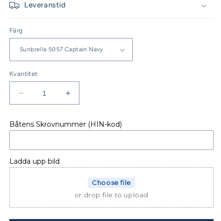
Leveranstid
Färg
Kvantitet
Minska
Öka
kvantitet
kvantitet
för
för
Båtens Skrovnummer (HIN-kod)
BIMINISIDOR
BIMINISIDOR
LAGOON
LAGOON
560
560
Ladda upp bild
Choose file
or drop file to upload