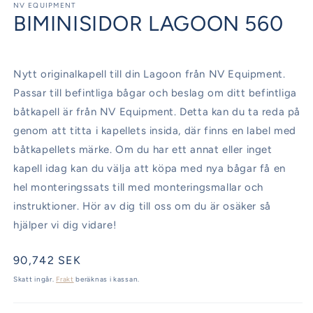
1
NV EQUIPMENT
BIMINISIDOR LAGOON 560
i
modalfönster
Nytt originalkapell till din Lagoon från NV Equipment.
Passar till befintliga bågar och beslag om ditt befintliga
båtkapell är från NV Equipment. Detta kan du ta reda på
genom att titta i kapellets insida, där finns en label med
båtkapellets märke. Om du har ett annat eller inget
kapell idag kan du välja att köpa med nya bågar få en
hel monteringssats till med monteringsmallar och
instruktioner. Hör av dig till oss om du är osäker så
hjälper vi dig vidare!
Ordinarie
90,742 SEK
pris
Skatt ingår.
Frakt
beräknas i kassan.