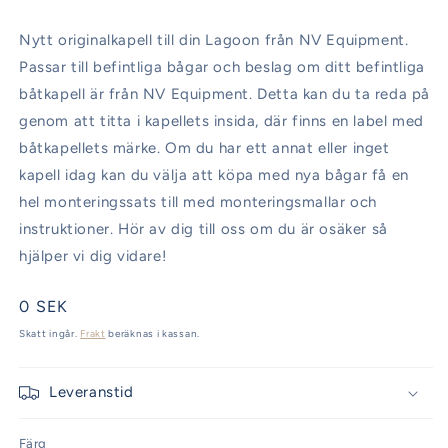
Nytt originalkapell till din Lagoon från NV Equipment.
Passar till befintliga bågar och beslag om ditt befintliga
båtkapell är från NV Equipment. Detta kan du ta reda på
genom att titta i kapellets insida, där finns en label med
båtkapellets märke. Om du har ett annat eller inget
kapell idag kan du välja att köpa med nya bågar få en
hel monteringssats till med monteringsmallar och
instruktioner. Hör av dig till oss om du är osäker så
hjälper vi dig vidare!
Ordinarie
0 SEK
pris
Skatt ingår.
Frakt
beräknas i kassan.
Leveranstid
Färg