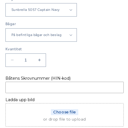
Bågar
Kvantitet
Minska
Öka
kvantitet
kvantitet
för
för
Båtens Skrovnummer (HIN-kod)
BIMINI
BIMINI
HÖG
HÖG
LAGOON
LAGOON
52
52
Ladda upp bild
F
F
Choose file
or drop file to upload