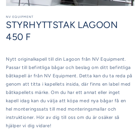
Öppna
mediet
1
NV EQUIPMENT
STYRHYTTSTAK LAGOON
i
modalfönster
450 F
Nytt originalkapell till din Lagoon från NV Equipment.
Passar till befintliga bågar och beslag om ditt befintliga
båtkapell är från NV Equipment. Detta kan du ta reda på
genom att titta i kapellets insida, där finns en label med
båtkapellets märke. Om du har ett annat eller inget
kapell idag kan du välja att köpa med nya bågar få en
hel monteringssats till med monteringsmallar och
instruktioner. Hör av dig till oss om du är osäker så
hjälper vi dig vidare!