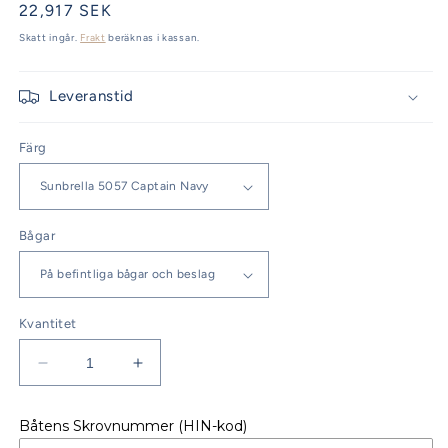
Ordinarie
22,917 SEK
pris
Skatt ingår.
Frakt
beräknas i kassan.
Leveranstid
Färg
Bågar
Kvantitet
Minska
Öka
kvantitet
kvantitet
för
för
Båtens Skrovnummer (HIN-kod)
STYRHYTTSTAK
STYRHYTTSTAK