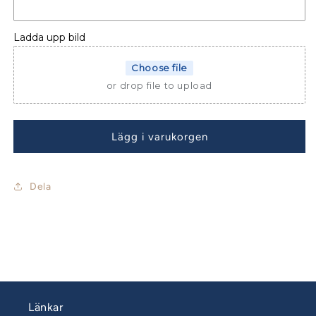
LAGOON
LAGOON
450
450
F
F
Ladda upp bild
Choose file
or drop file to upload
Lägg i varukorgen
Dela
Länkar