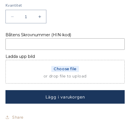
Kvantitet
Minska
Öka
kvantitet
kvantitet
för
för
Båtens Skrovnummer (HIN-kod)
SPRAYHOOD
SPRAYHOOD
GRAND
GRAND
SOLEIL
SOLEIL
40
40
Ladda upp bild
00-
00-
&gt;
&gt;
Choose file
or drop file to upload
Lägg i varukorgen
Share