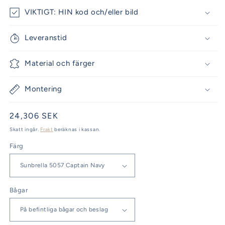
VIKTIGT: HIN kod och/eller bild
Leveranstid
Material och färger
Montering
Ordinarie
24,306 SEK
pris
Skatt ingår.
Frakt
beräknas i kassan.
Färg
Bågar