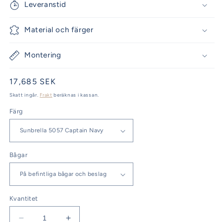
Leveranstid
Material och färger
Montering
Ordinarie
17,685 SEK
pris
Skatt ingår.
Frakt
beräknas i kassan.
Färg
Bågar
Kvantitet