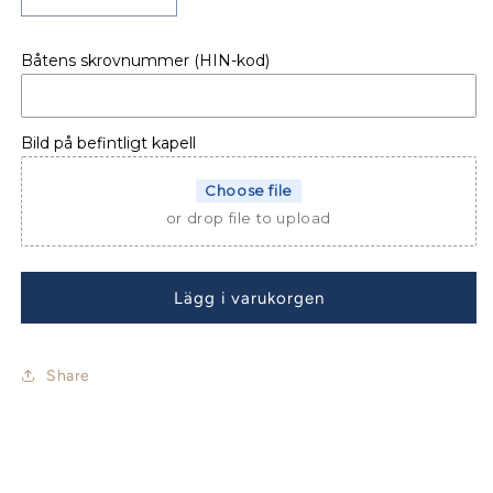
Minska
Öka
kvantitet
kvantitet
för
för
Båtens skrovnummer (HIN-kod)
BÅTKAPELL
BÅTKAPELL
FLIPPER
FLIPPER
787
787
Bild på befintligt kapell
Choose file
or drop file to upload
Lägg i varukorgen
Share