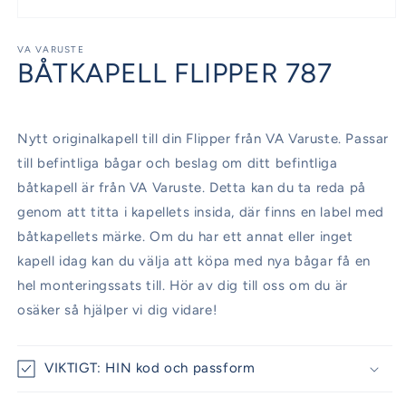
Öppna
mediet
1
VA VARUSTE
BÅTKAPELL FLIPPER 787
i
modalfönster
Nytt originalkapell till din Flipper från VA Varuste. Passar
till befintliga bågar och beslag om ditt befintliga
båtkapell är från VA Varuste. Detta kan du ta reda på
genom att titta i kapellets insida, där finns en label med
båtkapellets märke. Om du har ett annat eller inget
kapell idag kan du välja att köpa med nya bågar få en
hel monteringssats till. Hör av dig till oss om du är
osäker så hjälper vi dig vidare!
VIKTIGT: HIN kod och passform