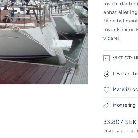
insida, där fi
annat eller in
få en hel mont
instruktioner. 
vidare!
VIKTIGT: HI
Leveransti
Material oc
Montering
Ordinarie
33,807 SEK
pris
Skatt ingår.
Frakt