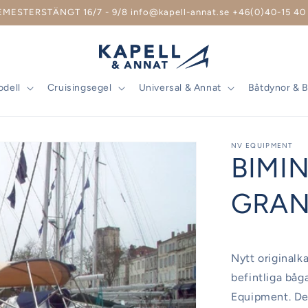
EMESTERSTÄNGT 16/7 - 9/8 info@kapell-annat.se +46(0)40-15 40 
odell
Cruisingsegel
Universal & Annat
Båtdynor & 
NV EQUIPMENT
BIMI
GRAN
Nytt originalka
befintliga båg
Equipment. Det