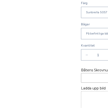
Färg
Bågar
Kvantitet
Minska
kvantitet
för
Båtens Skrovn
BIMINI
DUFOUR
485
GRAND
Ladda upp bild
LARGE