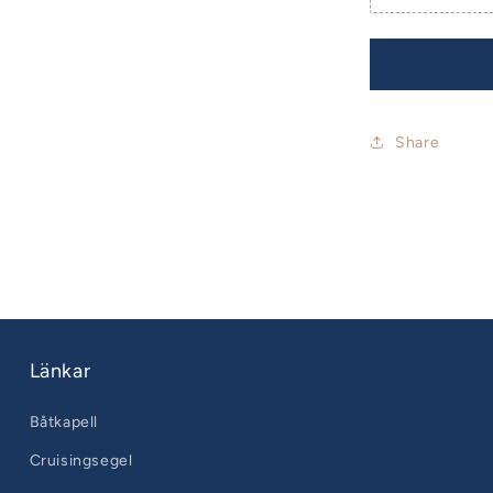
Share
Länkar
Båtkapell
Cruisingsegel