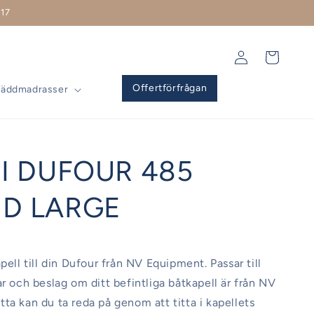
17
Logga
Varukorg
in
Offertförfrågan
Bäddmadrasser
NI DUFOUR 485
D LARGE
pell till din Dufour från NV Equipment. Passar till
ar och beslag om ditt befintliga båtkapell är från NV
ta kan du ta reda på genom att titta i kapellets