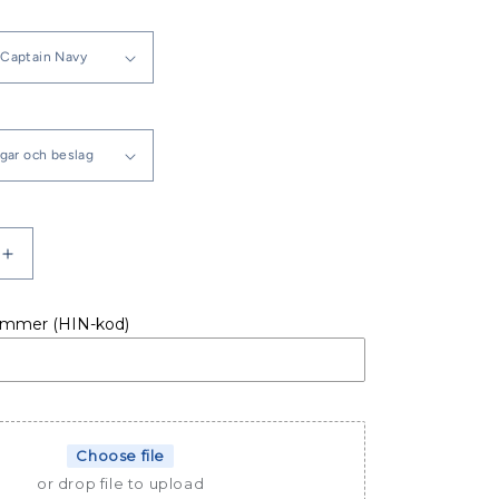
Öka
kvantitet
för
ummer (HIN-kod)
BIMINI
DUFOUR
485
GRAND
LARGE
Choose file
or drop file to upload