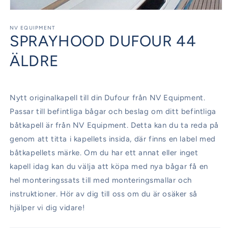
Öppna
mediet
1
NV EQUIPMENT
SPRAYHOOD DUFOUR 44
i
modalfönster
ÄLDRE
Nytt originalkapell till din Dufour från NV Equipment.
Passar till befintliga bågar och beslag om ditt befintliga
båtkapell är från NV Equipment. Detta kan du ta reda på
genom att titta i kapellets insida, där finns en label med
båtkapellets märke. Om du har ett annat eller inget
kapell idag kan du välja att köpa med nya bågar få en
hel monteringssats till med monteringsmallar och
instruktioner. Hör av dig till oss om du är osäker så
hjälper vi dig vidare!