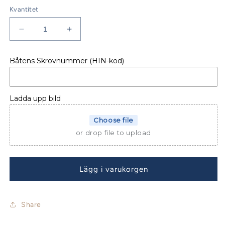
Kvantitet
Minska
Öka
kvantitet
kvantitet
för
för
Båtens Skrovnummer (HIN-kod)
SPRAYHOOD
SPRAYHOOD
DUFOUR
DUFOUR
44
44
ÄLDRE
ÄLDRE
Ladda upp bild
Choose file
or drop file to upload
Lägg i varukorgen
Share