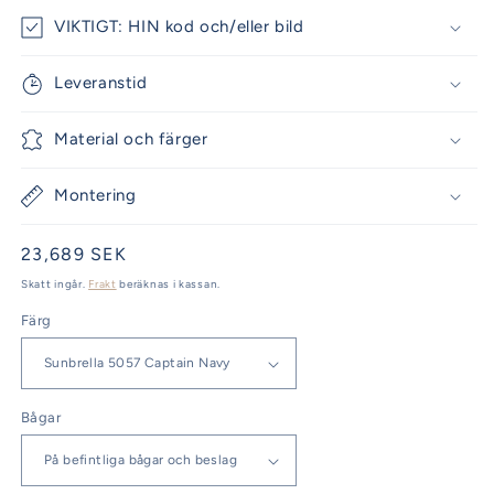
VIKTIGT: HIN kod och/eller bild
Leveranstid
Material och färger
Montering
Ordinarie
23,689 SEK
pris
Skatt ingår.
Frakt
beräknas i kassan.
Färg
Bågar